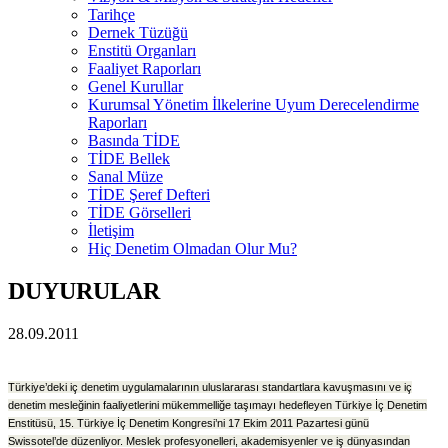
Tarihçe
Dernek Tüzüğü
Enstitü Organları
Faaliyet Raporları
Genel Kurullar
Kurumsal Yönetim İlkelerine Uyum Derecelendirme
Raporları
Basında TİDE
TİDE Bellek
Sanal Müze
TİDE Şeref Defteri
TİDE Görselleri
İletişim
Hiç Denetim Olmadan Olur Mu?
DUYURULAR
28.09.2011
Türkiye’deki iç denetim uygulamalarının uluslararası standartlara kavuşmasını ve iç
denetim mesleğinin faaliyetlerini mükemmelliğe taşımayı hedefleyen Türkiye İç Denetim
Enstitüsü, 15. Türkiye İç Denetim Kongresi’ni 17 Ekim 2011 Pazartesi günü
Swissotel’de düzenliyor. Meslek profesyonelleri, akademisyenler ve iş dünyasından