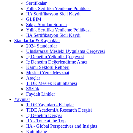
Sertifikalar
Yıllık Sertifika Yenileme Politikası
IIA Sertifikasyon Sicil Kaydı
GLEIM
Sıkça Sorulan Sorular
Yıllık Sertifika Yenileme Politikası
IIA Sertifikasyon Sicil Kaydı
Standartlar & Kaynaklar
2024 Standartlar
Uluslararası Mesleki Uygulama Çerçevesi
İç Denetim Yetkinlik Çerçevesi
İç Denetim Değerlendirme Aracı
Kamu Sektörü Rehberi
Mesleki Yerel Mevzuat
Araçlar
TİDE Meslek Kütüphanesi
Sözlük
Faydalı Linkler
Yayınlar
TİDE Yayınları - Kitaplar
TİDE AcademIA Research Dergisi
İç Denetim Dergisi
IIA - Tone at the Top
IIA - Global Perspectives and Insights
Kütüphane