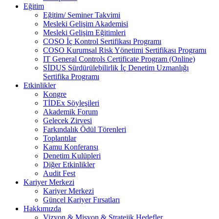
Eğitim
Eğitim/ Seminer Takvimi
Mesleki Gelişim Akademisi
Mesleki Gelişim Eğitimleri
COSO İç Kontrol Sertifikası Programı
COSO Kurumsal Risk Yönetimi Sertifikası Programı
IT General Controls Certificate Program (Online)
SİDUS Sürdürülebilirlik İç Denetim Uzmanlığı
Sertifika Programı
Etkinlikler
Kongre
TİDEx Söyleşileri
Akademik Forum
Gelecek Zirvesi
Farkındalık Ödül Törenleri
Toplantılar
Kamu Konferansı
Denetim Kulüpleri
Diğer Etkinlikler
Audit Fest
Kariyer Merkezi
Kariyer Merkezi
Güncel Kariyer Fırsatları
Hakkımızda
Vizyon & Misyon & Stratejik Hedefler