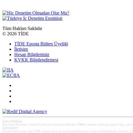
Tüm Hakları Saklıdır
©
2026 TİDE
TİDE Eposta Bülten Üyeliği
İletişim
Hesap Bilgilerimiz
KVKK Bilgilendirmesi
Çerez Politikası
İşbu Çerez Politikası, Türkiye İç Denetim Enstitüsü Derneği ("
TİDE
") internet sitesi için geçerli olup, çerez
Çerez nedir?
Birçok internet sitesi gibi TİDE internet sitesi de, çeşitli amaçlarla çerez (cookie) kullanmaktadır. Çerezler; int