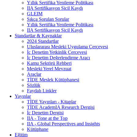
Yıllık Sertifika Yenileme Politikası
IIA Sertifikasyon Sicil Kaydı
GLEIM
Sıkça Sorulan Sorular
Yıllık Sertifika Yenileme Politikası
IIA Sertifikasyon Sicil Kaydı
Standartlar & Kaynaklar
2024 Standartlar
Uluslararası Mesleki Uygulama Çerçevesi
İç Denetim Yetkinlik Çerçevesi
İç Denetim Değerlendirme Aracı
Kamu Sektörü Rehberi
Mesleki Yerel Mevzuat
Araçlar
TİDE Meslek Kütüphanesi
Sözlük
Faydalı Linkler
Yayınlar
TİDE Yayınları - Kitaplar
TİDE AcademIA Research Dergisi
İç Denetim Dergisi
IIA - Tone at the Top
IIA - Global Perspectives and Insights
Kütüphane
Eğitim