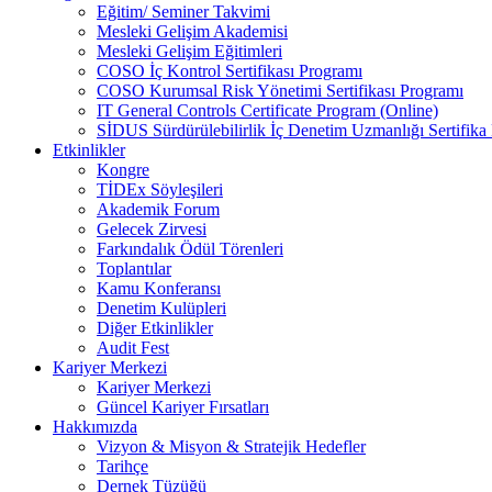
Eğitim/ Seminer Takvimi
Mesleki Gelişim Akademisi
Mesleki Gelişim Eğitimleri
COSO İç Kontrol Sertifikası Programı
COSO Kurumsal Risk Yönetimi Sertifikası Programı
IT General Controls Certificate Program (Online)
SİDUS Sürdürülebilirlik İç Denetim Uzmanlığı Sertifika
Etkinlikler
Kongre
TİDEx Söyleşileri
Akademik Forum
Gelecek Zirvesi
Farkındalık Ödül Törenleri
Toplantılar
Kamu Konferansı
Denetim Kulüpleri
Diğer Etkinlikler
Audit Fest
Kariyer Merkezi
Kariyer Merkezi
Güncel Kariyer Fırsatları
Hakkımızda
Vizyon & Misyon & Stratejik Hedefler
Tarihçe
Dernek Tüzüğü