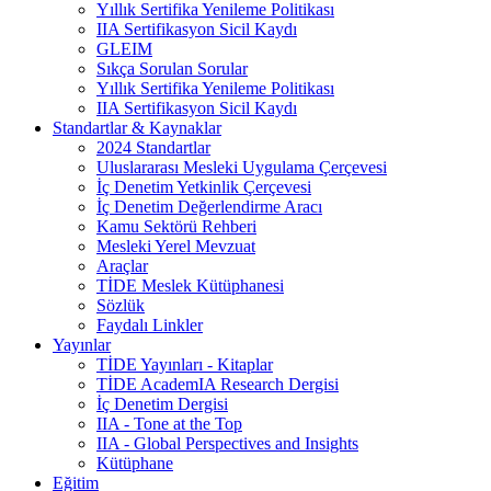
Yıllık Sertifika Yenileme Politikası
IIA Sertifikasyon Sicil Kaydı
GLEIM
Sıkça Sorulan Sorular
Yıllık Sertifika Yenileme Politikası
IIA Sertifikasyon Sicil Kaydı
Standartlar & Kaynaklar
2024 Standartlar
Uluslararası Mesleki Uygulama Çerçevesi
İç Denetim Yetkinlik Çerçevesi
İç Denetim Değerlendirme Aracı
Kamu Sektörü Rehberi
Mesleki Yerel Mevzuat
Araçlar
TİDE Meslek Kütüphanesi
Sözlük
Faydalı Linkler
Yayınlar
TİDE Yayınları - Kitaplar
TİDE AcademIA Research Dergisi
İç Denetim Dergisi
IIA - Tone at the Top
IIA - Global Perspectives and Insights
Kütüphane
Eğitim