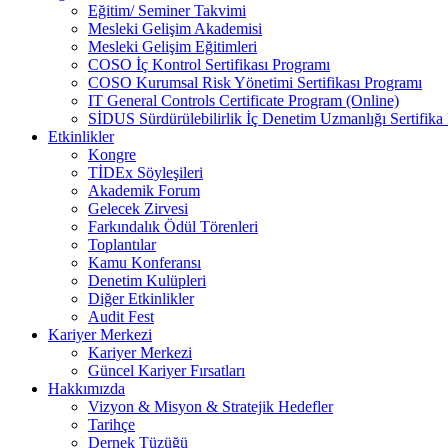
Eğitim/ Seminer Takvimi
Mesleki Gelişim Akademisi
Mesleki Gelişim Eğitimleri
COSO İç Kontrol Sertifikası Programı
COSO Kurumsal Risk Yönetimi Sertifikası Programı
IT General Controls Certificate Program (Online)
SİDUS Sürdürülebilirlik İç Denetim Uzmanlığı Sertifika
Etkinlikler
Kongre
TİDEx Söyleşileri
Akademik Forum
Gelecek Zirvesi
Farkındalık Ödül Törenleri
Toplantılar
Kamu Konferansı
Denetim Kulüpleri
Diğer Etkinlikler
Audit Fest
Kariyer Merkezi
Kariyer Merkezi
Güncel Kariyer Fırsatları
Hakkımızda
Vizyon & Misyon & Stratejik Hedefler
Tarihçe
Dernek Tüzüğü