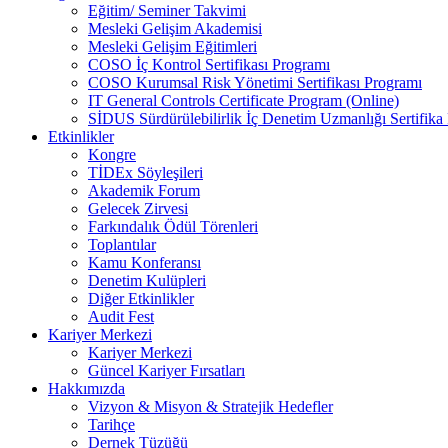
Eğitim/ Seminer Takvimi
Mesleki Gelişim Akademisi
Mesleki Gelişim Eğitimleri
COSO İç Kontrol Sertifikası Programı
COSO Kurumsal Risk Yönetimi Sertifikası Programı
IT General Controls Certificate Program (Online)
SİDUS Sürdürülebilirlik İç Denetim Uzmanlığı Sertifika
Etkinlikler
Kongre
TİDEx Söyleşileri
Akademik Forum
Gelecek Zirvesi
Farkındalık Ödül Törenleri
Toplantılar
Kamu Konferansı
Denetim Kulüpleri
Diğer Etkinlikler
Audit Fest
Kariyer Merkezi
Kariyer Merkezi
Güncel Kariyer Fırsatları
Hakkımızda
Vizyon & Misyon & Stratejik Hedefler
Tarihçe
Dernek Tüzüğü