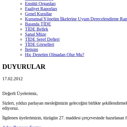
Enstitü Organları
Faaliyet Raporları
Genel Kurullar
Kurumsal Yönetim İlkelerine Uyum Derecelendirme Rapo
Basında TİDE
TİDE Bellek
Sanal Müze
TİDE Şeref Defteri
TİDE Görselleri
İletişim
Hiç Denetim Olmadan Olur Mu?
DUYURULAR
17.02.2012
Değerli Üyelerimiz,
Sizleri, yıldızı parlayan mesleğimizin geleceğini birlikte şekillendi
ediyoruz.
İlgilenen üyelerimizin, tüzügün 27. maddesi çerçevesinde hazırlanan