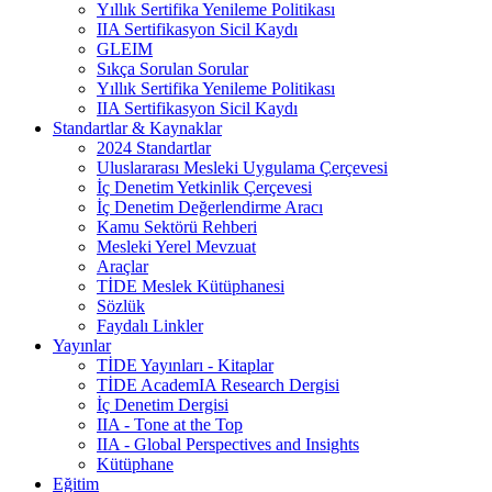
Yıllık Sertifika Yenileme Politikası
IIA Sertifikasyon Sicil Kaydı
GLEIM
Sıkça Sorulan Sorular
Yıllık Sertifika Yenileme Politikası
IIA Sertifikasyon Sicil Kaydı
Standartlar & Kaynaklar
2024 Standartlar
Uluslararası Mesleki Uygulama Çerçevesi
İç Denetim Yetkinlik Çerçevesi
İç Denetim Değerlendirme Aracı
Kamu Sektörü Rehberi
Mesleki Yerel Mevzuat
Araçlar
TİDE Meslek Kütüphanesi
Sözlük
Faydalı Linkler
Yayınlar
TİDE Yayınları - Kitaplar
TİDE AcademIA Research Dergisi
İç Denetim Dergisi
IIA - Tone at the Top
IIA - Global Perspectives and Insights
Kütüphane
Eğitim