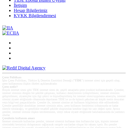
TİDE Eposta Bülten Üyeliği
İletişim
Hesap Bilgilerimiz
KVKK Bilgilendirmesi
Çerez Politikası
İşbu Çerez Politikası, Türkiye İç Denetim Enstitüsü Derneği ("
TİDE
") internet sitesi için geçerli olup,
çerez kullanımına ilişkin ilkeleri açıklamaktadır.
Çerez nedir?
Birçok internet sitesi gibi TİDE internet sitesi de, çeşitli amaçlarla çerez (cookie) kullanmaktadır. Çerezler;
internet sitesinin düzgün bir şekilde çalışması, kullanıcı deneyiminin iyileştirilmesi, internet sitesinin
geliştirilmesi, ziyaretçiler için ilgi çekici ve kişiselleştirilmiş bir internet sitesi/uygulama amacıyla, internet
sitesini ziyaret ettiğinizde cihazınızda depolanan TİDE’ye ya da üçüncü şahıslara ait küçük metin dosyaları
veya bilgi/veri parçacıklarıdır. Çerezler ile, internet sitesine ait kullanım bilgileriniz elde edilmektedir.
Çerezler genellikle alındıkları internet sitesinin adını, çerez kullanım ömürlerini (cihazınızda ne kadar
süreyle tutulacağı), ve genellikle tesadüfî şekilde oluşturulan kendine özgü bir sayı değeri içerir. Ayrıca
çerezler, internet sitesine ilişkin tercihlerinizin, siteyi tekrar ziyaret ettiğinizde hatırlanmasında da yardımcı
olurlar.
Çerezlerin kullanım amacı
Internet sitemizde kullanılan çerezler, internet sitemizi kullanan tüm kullanıcılar için, kişinin internet
sitesindeki kesintisiz dolaşmasını sağlayacak rastgele sayılardan oluşan bir rakamı içerir. Bu çerezler
internet sitemizi bir sonraki ziyaretinizde sizi tanımak ve beklentilerinize ve ilgi alanlarınıza uygun hale