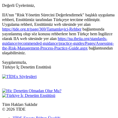
Değerli Üyelerimiz,
IIA’nın "Risk Yönetim Sürecini Değerlendirmek" başlıklı uygulama
rehberi, Enstitümüz tarafından Türkçeye tercüme edilmiştir.
Uygulama rehberi, Enstitümüz web sitesinde yer alan
https://tide.org.tr/page/369/Tamamlayici-Rehber
bağlantısında
yayınlanmış olup söz konusu rehberlere hem Türkçe hem İngilizce
olarak IIA web sitesinde yer alan
https://na.theiia.org/standards-
guidance/recommended-guidance/practice-guides/Pages/Assessing-
the-Risk-Management-Process-Practice-Guide.aspx
bağlantısından
ulaşabilirsiniz.
Saygılarımızla,
Türkiye İç Denetim Enstitüsü
Tüm Hakları Saklıdır
©
2026 TİDE