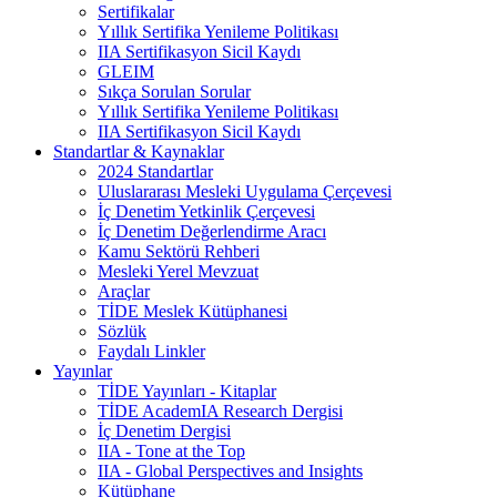
Sertifikalar
Yıllık Sertifika Yenileme Politikası
IIA Sertifikasyon Sicil Kaydı
GLEIM
Sıkça Sorulan Sorular
Yıllık Sertifika Yenileme Politikası
IIA Sertifikasyon Sicil Kaydı
Standartlar & Kaynaklar
2024 Standartlar
Uluslararası Mesleki Uygulama Çerçevesi
İç Denetim Yetkinlik Çerçevesi
İç Denetim Değerlendirme Aracı
Kamu Sektörü Rehberi
Mesleki Yerel Mevzuat
Araçlar
TİDE Meslek Kütüphanesi
Sözlük
Faydalı Linkler
Yayınlar
TİDE Yayınları - Kitaplar
TİDE AcademIA Research Dergisi
İç Denetim Dergisi
IIA - Tone at the Top
IIA - Global Perspectives and Insights
Kütüphane