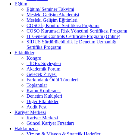
Eğitim
Eğitim/ Seminer Takvimi
Mesleki Gelişim Akademisi
Mesleki Gelişim Eğitimleri
COSO İç Kontrol Sertifikası Programı
COSO Kurumsal Risk Yönetimi Sertifikası Programı
IT General Controls Certificate Program (Online)
SİDUS Sürdürülebilirlik İç Denetim Uzmanlığı
Sertifika Programı
Etkinlikler
Kongre
TİDEx Söyleşileri
Akademik Forum
Gelecek Zirvesi
Farkındalık Ödül Törenleri
Toplantılar
Kamu Konferansı
Denetim Kulüpleri
Diğer Etkinlikler
Audit Fest
Kariyer Merkezi
Kariyer Merkezi
Güncel Kariyer Fırsatları
Hakkımızda
Vizyon & Misyon & Stratejik Hedefler