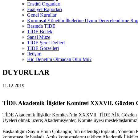
Enstitü Organları
Faaliyet Raporları
Genel Kurullar
Kurumsal Yönetim İlkelerine Uyum Derecelendirme Rapo
Basında TİDE
TİDE Bellek
Sanal Müze
TİDE Şeref Defteri
TİDE Görselleri
İletişim
Hiç Denetim Olmadan Olur Mu?
DUYURULAR
11.12.2019
TİDE Akademik İlişkiler Komitesi XXXVII. Gözden Ge
TİDE Akademik İlişkiler Komitesi’nin XXXVII. TİDE AİK Gözden Ge
Üyeleri olmak üzere; Akademisyenler, Komite üyesi meslektaşlarımız v
Başkanlığını Sayın Emin Çobangüç ’ün üstlendiği toplantı, Yönetim 
konuşması ile başladı. Açılış konuşmalarını takiben Akademik İlişki