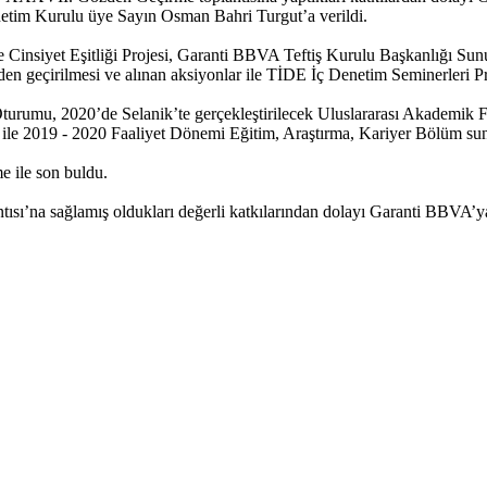
tim Kurulu üye Sayın Osman Bahri Turgut’a verildi.
te Cinsiyet Eşitliği Projesi, Garanti BBVA Teftiş Kurulu Başkanlığı S
geçirilmesi ve alınan aksiyonlar ile TİDE İç Denetim Seminerleri Pro
Oturumu, 2020’de Selanik’te gerçekleştirilecek Uluslararası Akadem
le 2019 - 2020 Faaliyet Dönemi Eğitim, Araştırma, Kariyer Bölüm sun
e ile son buldu.
’na sağlamış oldukları değerli katkılarından dolayı Garanti BBVA’ya 