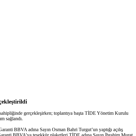
kleştirildi
ipliğinde gerçekleşirken; toplantıya başta TİDE Yönetim Kurulu
ım sağlandı.
Garanti BBVA adına Sayın Osman Bahri Turgut’un yaptığı açılış
 Garanti BBVA’ya teşekkür plaketleri TİDE adına Sayın İbrahim Murat