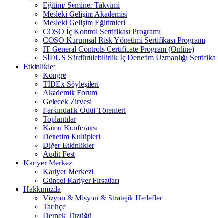
Eğitim/ Seminer Takvimi
Mesleki Gelişim Akademisi
Mesleki Gelişim Eğitimleri
COSO İç Kontrol Sertifikası Programı
COSO Kurumsal Risk Yönetimi Sertifikası Programı
IT General Controls Certificate Program (Online)
SİDUS Sürdürülebilirlik İç Denetim Uzmanlığı Sertifika
Etkinlikler
Kongre
TİDEx Söyleşileri
Akademik Forum
Gelecek Zirvesi
Farkındalık Ödül Törenleri
Toplantılar
Kamu Konferansı
Denetim Kulüpleri
Diğer Etkinlikler
Audit Fest
Kariyer Merkezi
Kariyer Merkezi
Güncel Kariyer Fırsatları
Hakkımızda
Vizyon & Misyon & Stratejik Hedefler
Tarihçe
Dernek Tüzüğü