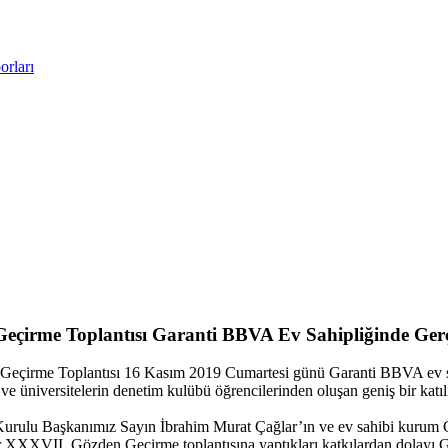
rları
çirme Toplantısı Garanti BBVA Ev Sahipliğinde Gerçe
çirme Toplantısı 16 Kasım 2019 Cumartesi günü Garanti BBVA ev sah
e üniversitelerin denetim kulübü öğrencilerinden oluşan geniş bir katıl
Kurulu Başkanımız Sayın İbrahim Murat Çağlar’ın ve ev sahibi kurum 
ler XXXVII. Gözden Geçirme toplantısına yaptıkları katkılardan dolayı