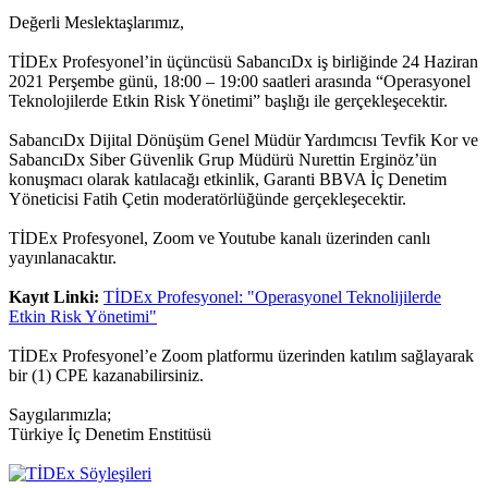
Değerli Meslektaşlarımız,
TİDEx Profesyonel’in üçüncüsü SabancıDx iş birliğinde 24 Haziran
2021 Perşembe günü, 18:00 – 19:00 saatleri arasında “Operasyonel
Teknolojilerde Etkin Risk Yönetimi” başlığı ile gerçekleşecektir.
SabancıDx Dijital Dönüşüm Genel Müdür Yardımcısı Tevfik Kor ve
SabancıDx Siber Güvenlik Grup Müdürü Nurettin Erginöz’ün
konuşmacı olarak katılacağı etkinlik, Garanti BBVA İç Denetim
Yöneticisi Fatih Çetin moderatörlüğünde gerçekleşecektir.
TİDEx Profesyonel, Zoom ve Youtube kanalı üzerinden canlı
yayınlanacaktır.
Kayıt Linki:
TİDEx Profesyonel: "Operasyonel Teknolijilerde
Etkin Risk Yönetimi"
TİDEx Profesyonel’e Zoom platformu üzerinden katılım sağlayarak
bir (1) CPE kazanabilirsiniz.
Saygılarımızla;
Türkiye İç Denetim Enstitüsü