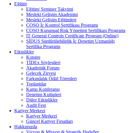
Eğitim
Eğitim/ Seminer Takvimi
Mesleki Gelişim Akademisi
Mesleki Gelişim Eğitimleri
COSO İç Kontrol Sertifikası Programı
COSO Kurumsal Risk Yönetimi Sertifikası Programı
IT General Controls Certificate Program (Online)
SİDUS Sürdürülebilirlik İç Denetim Uzmanlığı
Sertifika Programı
Etkinlikler
Kongre
TİDEx Söyleşileri
Akademik Forum
Gelecek Zirvesi
Farkındalık Ödül Törenleri
Toplantılar
Kamu Konferansı
Denetim Kulüpleri
Diğer Etkinlikler
Audit Fest
Kariyer Merkezi
Kariyer Merkezi
Güncel Kariyer Fırsatları
Hakkımızda
Vizyon & Misyon & Stratejik Hedefler