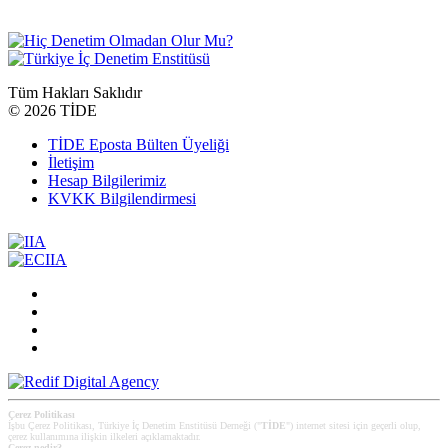
Tüm Hakları Saklıdır
©
2026 TİDE
TİDE Eposta Bülten Üyeliği
İletişim
Hesap Bilgilerimiz
KVKK Bilgilendirmesi
Çerez Politikası
İşbu Çerez Politikası, Türkiye İç Denetim Enstitüsü Derneği ("
TİDE
") internet sitesi için geçerli olup,
çerez kullanımına ilişkin ilkeleri açıklamaktadır.
Çerez nedir?