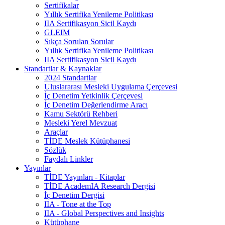
Sertifikalar
Yıllık Sertifika Yenileme Politikası
IIA Sertifikasyon Sicil Kaydı
GLEIM
Sıkça Sorulan Sorular
Yıllık Sertifika Yenileme Politikası
IIA Sertifikasyon Sicil Kaydı
Standartlar & Kaynaklar
2024 Standartlar
Uluslararası Mesleki Uygulama Çerçevesi
İç Denetim Yetkinlik Çerçevesi
İç Denetim Değerlendirme Aracı
Kamu Sektörü Rehberi
Mesleki Yerel Mevzuat
Araçlar
TİDE Meslek Kütüphanesi
Sözlük
Faydalı Linkler
Yayınlar
TİDE Yayınları - Kitaplar
TİDE AcademIA Research Dergisi
İç Denetim Dergisi
IIA - Tone at the Top
IIA - Global Perspectives and Insights
Kütüphane