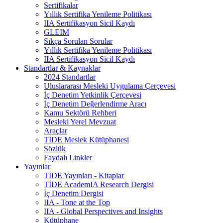
Sertifikalar
Yıllık Sertifika Yenileme Politikası
IIA Sertifikasyon Sicil Kaydı
GLEIM
Sıkça Sorulan Sorular
Yıllık Sertifika Yenileme Politikası
IIA Sertifikasyon Sicil Kaydı
Standartlar & Kaynaklar
2024 Standartlar
Uluslararası Mesleki Uygulama Çerçevesi
İç Denetim Yetkinlik Çerçevesi
İç Denetim Değerlendirme Aracı
Kamu Sektörü Rehberi
Mesleki Yerel Mevzuat
Araçlar
TİDE Meslek Kütüphanesi
Sözlük
Faydalı Linkler
Yayınlar
TİDE Yayınları - Kitaplar
TİDE AcademIA Research Dergisi
İç Denetim Dergisi
IIA - Tone at the Top
IIA - Global Perspectives and Insights
Kütüphane