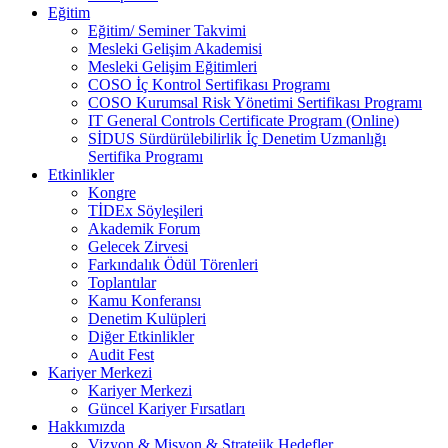
Eğitim
Eğitim/ Seminer Takvimi
Mesleki Gelişim Akademisi
Mesleki Gelişim Eğitimleri
COSO İç Kontrol Sertifikası Programı
COSO Kurumsal Risk Yönetimi Sertifikası Programı
IT General Controls Certificate Program (Online)
SİDUS Sürdürülebilirlik İç Denetim Uzmanlığı
Sertifika Programı
Etkinlikler
Kongre
TİDEx Söyleşileri
Akademik Forum
Gelecek Zirvesi
Farkındalık Ödül Törenleri
Toplantılar
Kamu Konferansı
Denetim Kulüpleri
Diğer Etkinlikler
Audit Fest
Kariyer Merkezi
Kariyer Merkezi
Güncel Kariyer Fırsatları
Hakkımızda
Vizyon & Misyon & Stratejik Hedefler