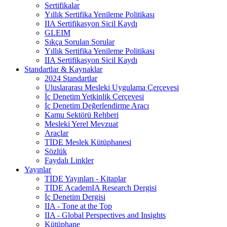
Sertifikalar
Yıllık Sertifika Yenileme Politikası
IIA Sertifikasyon Sicil Kaydı
GLEIM
Sıkça Sorulan Sorular
Yıllık Sertifika Yenileme Politikası
IIA Sertifikasyon Sicil Kaydı
Standartlar & Kaynaklar
2024 Standartlar
Uluslararası Mesleki Uygulama Çerçevesi
İç Denetim Yetkinlik Çerçevesi
İç Denetim Değerlendirme Aracı
Kamu Sektörü Rehberi
Mesleki Yerel Mevzuat
Araçlar
TİDE Meslek Kütüphanesi
Sözlük
Faydalı Linkler
Yayınlar
TİDE Yayınları - Kitaplar
TİDE AcademIA Research Dergisi
İç Denetim Dergisi
IIA - Tone at the Top
IIA - Global Perspectives and Insights
Kütüphane