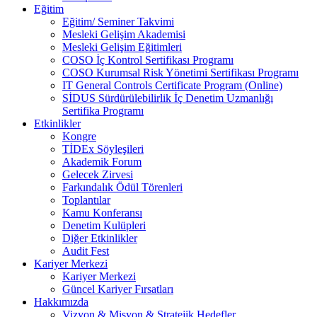
Eğitim
Eğitim/ Seminer Takvimi
Mesleki Gelişim Akademisi
Mesleki Gelişim Eğitimleri
COSO İç Kontrol Sertifikası Programı
COSO Kurumsal Risk Yönetimi Sertifikası Programı
IT General Controls Certificate Program (Online)
SİDUS Sürdürülebilirlik İç Denetim Uzmanlığı
Sertifika Programı
Etkinlikler
Kongre
TİDEx Söyleşileri
Akademik Forum
Gelecek Zirvesi
Farkındalık Ödül Törenleri
Toplantılar
Kamu Konferansı
Denetim Kulüpleri
Diğer Etkinlikler
Audit Fest
Kariyer Merkezi
Kariyer Merkezi
Güncel Kariyer Fırsatları
Hakkımızda
Vizyon & Misyon & Stratejik Hedefler