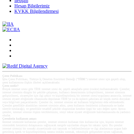
İletişim
Hesap Bilgilerimiz
KVKK Bilgilendirmesi
Çerez Politikası
İşbu Çerez Politikası, Türkiye İç Denetim Enstitüsü Derneği ("
TİDE
") internet sitesi için geçerli olup,
çerez kullanımına ilişkin ilkeleri açıklamaktadır.
Çerez nedir?
Birçok internet sitesi gibi TİDE internet sitesi de, çeşitli amaçlarla çerez (cookie) kullanmaktadır. Çerezler;
internet sitesinin düzgün bir şekilde çalışması, kullanıcı deneyiminin iyileştirilmesi, internet sitesinin
geliştirilmesi, ziyaretçiler için ilgi çekici ve kişiselleştirilmiş bir internet sitesi/uygulama amacıyla, internet
sitesini ziyaret ettiğinizde cihazınızda depolanan TİDE’ye ya da üçüncü şahıslara ait küçük metin dosyaları
veya bilgi/veri parçacıklarıdır. Çerezler ile, internet sitesine ait kullanım bilgileriniz elde edilmektedir.
Çerezler genellikle alındıkları internet sitesinin adını, çerez kullanım ömürlerini (cihazınızda ne kadar
süreyle tutulacağı), ve genellikle tesadüfî şekilde oluşturulan kendine özgü bir sayı değeri içerir. Ayrıca
çerezler, internet sitesine ilişkin tercihlerinizin, siteyi tekrar ziyaret ettiğinizde hatırlanmasında da yardımcı
olurlar.
Çerezlerin kullanım amacı
Internet sitemizde kullanılan çerezler, internet sitemizi kullanan tüm kullanıcılar için, kişinin internet
sitesindeki kesintisiz dolaşmasını sağlayacak rastgele sayılardan oluşan bir rakamı içerir. Bu çerezler
internet sitemizi bir sonraki ziyaretinizde sizi tanımak ve beklentilerinize ve ilgi alanlarınıza uygun hale
getirilmiş içerik ve kişiselleştirilmiş tarama imkânı sunmak, teknolojik gelişmelere uyum sağlamak,