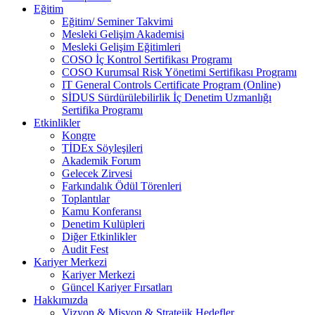
Eğitim
Eğitim/ Seminer Takvimi
Mesleki Gelişim Akademisi
Mesleki Gelişim Eğitimleri
COSO İç Kontrol Sertifikası Programı
COSO Kurumsal Risk Yönetimi Sertifikası Programı
IT General Controls Certificate Program (Online)
SİDUS Sürdürülebilirlik İç Denetim Uzmanlığı
Sertifika Programı
Etkinlikler
Kongre
TİDEx Söyleşileri
Akademik Forum
Gelecek Zirvesi
Farkındalık Ödül Törenleri
Toplantılar
Kamu Konferansı
Denetim Kulüpleri
Diğer Etkinlikler
Audit Fest
Kariyer Merkezi
Kariyer Merkezi
Güncel Kariyer Fırsatları
Hakkımızda
Vizyon & Misyon & Stratejik Hedefler