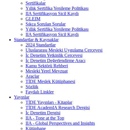
Sertifikalar
Yıllık Sertifika Yenileme Politikası
IIA Sertifikasyon Sicil Kaydı
GLEIM
Sıkça Sorulan Sorular
Yıllık Sertifika Yenileme Politikası
IIA Sertifikasyon Sicil Kaydı
Standartlar & Kaynaklar
2024 Standartlar
Uluslararası Mesleki Uygulama Çerçevesi
İç Denetim Yetkinlik Çerçevesi
İç Denetim Değerlendirme Aracı
Kamu Sektörü Rehberi
Mesleki Yerel Mevzuat
Araçlar
TİDE Meslek Kütüphanesi
Sözlük
Faydalı Linkler
Yayınlar
TİDE Yayınları - Kitaplar
TİDE AcademIA Research Dergisi
İç Denetim Dergisi
IIA - Tone at the Top
IIA - Global Perspectives and Insights
Kütüphane