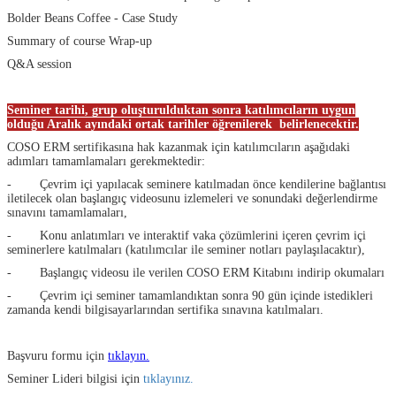
Bolder Beans Coffee - Case Study
Summary of course Wrap-up
Q&A session
Seminer tarihi, grup oluşturulduktan sonra katılımcıların uygun
olduğu Aralık ayındaki ortak tarihler öğrenilerek belirlenecektir.
COSO ERM sertifikasına hak kazanmak için katılımcıların aşağıdaki
adımları tamamlamaları gerekmektedir:
- Çevrim içi yapılacak seminere katılmadan önce kendilerine bağlantısı
iletilecek olan başlangıç videosunu izlemeleri ve sonundaki değerlendirme
sınavını tamamlamaları,
- Konu anlatımları ve interaktif vaka çözümlerini içeren çevrim içi
seminerlere katılmaları (katılımcılar ile seminer notları paylaşılacaktır),
- Başlangıç videosu ile verilen COSO ERM Kitabını indirip okumaları
- Çevrim içi seminer tamamlandıktan sonra 90 gün içinde istedikleri
zamanda kendi bilgisayarlarından sertifika sınavına katılmaları.
Başvuru formu için
tıklayın.
Seminer Lideri bilgisi için
tıklayınız.