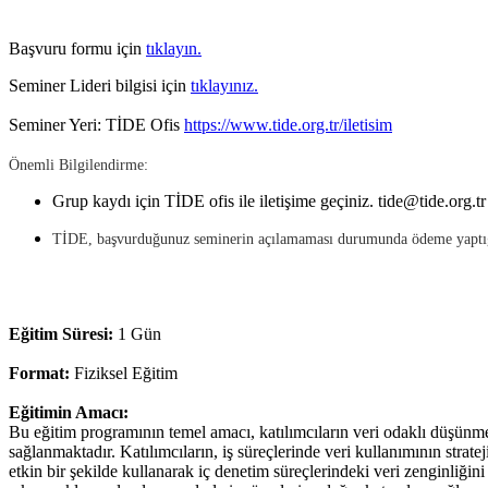
Başvuru formu için
tıklayın.
Seminer Lideri bilgisi için
tıklayınız.
Seminer Yeri: TİDE Ofis
https://www.tide.org.tr/iletisim
Önemli Bilgilendirme:
Grup kaydı için TİDE ofis ile iletişime geçiniz. tide@tide.org.t
TİDE, başvurduğunuz seminerin açılamaması durumunda ödeme yaptığını
Eğitim Süresi:
1 Gün
Format:
Fiziksel Eğitim
Eğitimin Amacı:
Bu eğitim programının temel amacı, katılımcıların veri odaklı düşünme 
sağlanmaktadır. Katılımcıların, iş süreçlerinde veri kullanımının stratej
etkin bir şekilde kullanarak iç denetim süreçlerindeki veri zenginliğin