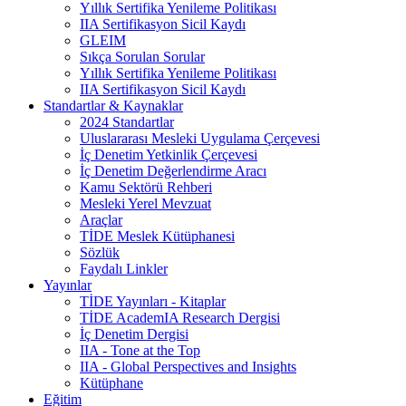
Yıllık Sertifika Yenileme Politikası
IIA Sertifikasyon Sicil Kaydı
GLEIM
Sıkça Sorulan Sorular
Yıllık Sertifika Yenileme Politikası
IIA Sertifikasyon Sicil Kaydı
Standartlar & Kaynaklar
2024 Standartlar
Uluslararası Mesleki Uygulama Çerçevesi
İç Denetim Yetkinlik Çerçevesi
İç Denetim Değerlendirme Aracı
Kamu Sektörü Rehberi
Mesleki Yerel Mevzuat
Araçlar
TİDE Meslek Kütüphanesi
Sözlük
Faydalı Linkler
Yayınlar
TİDE Yayınları - Kitaplar
TİDE AcademIA Research Dergisi
İç Denetim Dergisi
IIA - Tone at the Top
IIA - Global Perspectives and Insights
Kütüphane
Eğitim