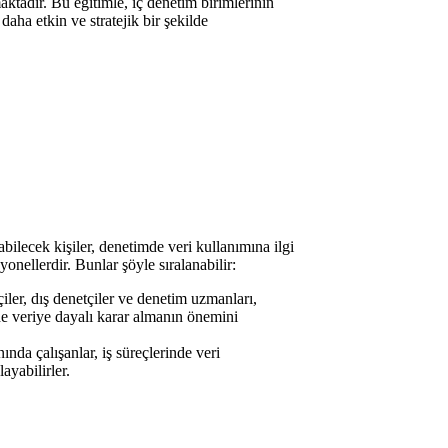
aktadır. Bu eğitimle, iç denetim birimlerinin
daha etkin ve stratejik bir şekilde
abilecek kişiler, denetimde veri kullanımına ilgi
onellerdir. Bunlar şöyle sıralanabilir:
iler, dış denetçiler ve denetim uzmanları,
nde veriye dayalı karar almanın önemini
ında çalışanlar, iş süreçlerinde veri
ayabilirler.