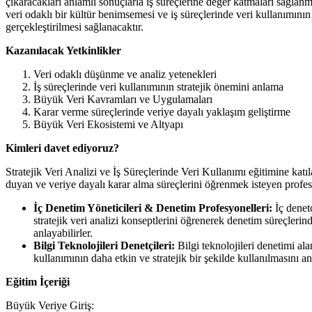
çıkaracakları anlamlı sonuçlarla iş süreçlerine değer katmaları sağlanm
veri odaklı bir kültür benimsemesi ve iş süreçlerinde veri kullanımının 
gerçekleştirilmesi sağlanacaktır.
Kazanılacak Yetkinlikler
Veri odaklı düşünme ve analiz yetenekleri
İş süreçlerinde veri kullanımının stratejik önemini anlama
Büyük Veri Kavramları ve Uygulamaları
Karar verme süreçlerinde veriye dayalı yaklaşım geliştirme
Büyük Veri Ekosistemi ve Altyapı
Kimleri davet ediyoruz?
Stratejik Veri Analizi ve İş Süreçlerinde Veri Kullanımı eğitimine katıl
duyan ve veriye dayalı karar alma süreçlerini öğrenmek isteyen profesy
İç Denetim Yöneticileri & Denetim Profesyonelleri:
İç denetç
stratejik veri analizi konseptlerini öğrenerek denetim süreçleri
anlayabilirler.
Bilgi Teknolojileri Denetçileri:
Bilgi teknolojileri denetimi alan
kullanımının daha etkin ve stratejik bir şekilde kullanılmasını anl
Eğitim İçeriği
Büyük Veriye Giriş: