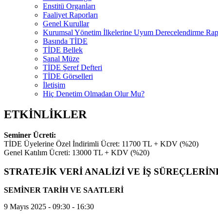
Enstitü Organları
Faaliyet Raporları
Genel Kurullar
Kurumsal Yönetim İlkelerine Uyum Derecelendirme Rapo
Basında TİDE
TİDE Bellek
Sanal Müze
TİDE Şeref Defteri
TİDE Görselleri
İletişim
Hiç Denetim Olmadan Olur Mu?
ETKİNLİKLER
Seminer Ücreti:
TİDE Üyelerine Özel İndirimli Ücret: 11700 TL + KDV (%20)
Genel Katılım Ücreti: 13000 TL + KDV (%20)
STRATEJİK VERİ ANALİZİ VE İŞ SÜREÇLERİND
SEMİNER TARİH VE SAATLERİ
9 Mayıs 2025 - 09:30 - 16:30