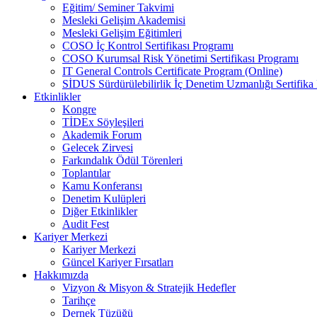
Eğitim/ Seminer Takvimi
Mesleki Gelişim Akademisi
Mesleki Gelişim Eğitimleri
COSO İç Kontrol Sertifikası Programı
COSO Kurumsal Risk Yönetimi Sertifikası Programı
IT General Controls Certificate Program (Online)
SİDUS Sürdürülebilirlik İç Denetim Uzmanlığı Sertifika
Etkinlikler
Kongre
TİDEx Söyleşileri
Akademik Forum
Gelecek Zirvesi
Farkındalık Ödül Törenleri
Toplantılar
Kamu Konferansı
Denetim Kulüpleri
Diğer Etkinlikler
Audit Fest
Kariyer Merkezi
Kariyer Merkezi
Güncel Kariyer Fırsatları
Hakkımızda
Vizyon & Misyon & Stratejik Hedefler
Tarihçe
Dernek Tüzüğü