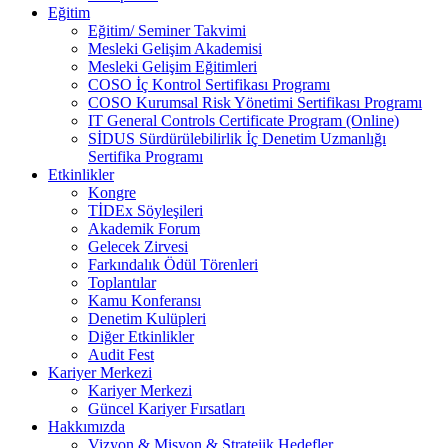
Eğitim
Eğitim/ Seminer Takvimi
Mesleki Gelişim Akademisi
Mesleki Gelişim Eğitimleri
COSO İç Kontrol Sertifikası Programı
COSO Kurumsal Risk Yönetimi Sertifikası Programı
IT General Controls Certificate Program (Online)
SİDUS Sürdürülebilirlik İç Denetim Uzmanlığı
Sertifika Programı
Etkinlikler
Kongre
TİDEx Söyleşileri
Akademik Forum
Gelecek Zirvesi
Farkındalık Ödül Törenleri
Toplantılar
Kamu Konferansı
Denetim Kulüpleri
Diğer Etkinlikler
Audit Fest
Kariyer Merkezi
Kariyer Merkezi
Güncel Kariyer Fırsatları
Hakkımızda
Vizyon & Misyon & Stratejik Hedefler