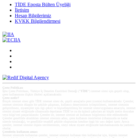
TİDE Eposta Bülten Üyeliği
İletişim
Hesap Bilgilerimiz
KVKK Bilgilendirmesi
Çerez Politikası
İşbu Çerez Politikası, Türkiye İç Denetim Enstitüsü Derneği ("
TİDE
") internet sitesi için geçerli olup,
çerez kullanımına ilişkin ilkeleri açıklamaktadır.
Çerez nedir?
Birçok internet sitesi gibi TİDE internet sitesi de, çeşitli amaçlarla çerez (cookie) kullanmaktadır. Çerezler;
internet sitesinin düzgün bir şekilde çalışması, kullanıcı deneyiminin iyileştirilmesi, internet sitesinin
geliştirilmesi, ziyaretçiler için ilgi çekici ve kişiselleştirilmiş bir internet sitesi/uygulama amacıyla, internet
sitesini ziyaret ettiğinizde cihazınızda depolanan TİDE’ye ya da üçüncü şahıslara ait küçük metin dosyaları
veya bilgi/veri parçacıklarıdır. Çerezler ile, internet sitesine ait kullanım bilgileriniz elde edilmektedir.
Çerezler genellikle alındıkları internet sitesinin adını, çerez kullanım ömürlerini (cihazınızda ne kadar
süreyle tutulacağı), ve genellikle tesadüfî şekilde oluşturulan kendine özgü bir sayı değeri içerir. Ayrıca
çerezler, internet sitesine ilişkin tercihlerinizin, siteyi tekrar ziyaret ettiğinizde hatırlanmasında da yardımcı
olurlar.
Çerezlerin kullanım amacı
Internet sitemizde kullanılan çerezler, internet sitemizi kullanan tüm kullanıcılar için, kişinin internet