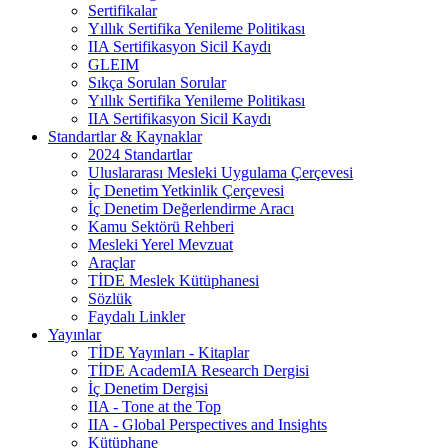
Sertifikalar
Yıllık Sertifika Yenileme Politikası
IIA Sertifikasyon Sicil Kaydı
GLEIM
Sıkça Sorulan Sorular
Yıllık Sertifika Yenileme Politikası
IIA Sertifikasyon Sicil Kaydı
Standartlar & Kaynaklar
2024 Standartlar
Uluslararası Mesleki Uygulama Çerçevesi
İç Denetim Yetkinlik Çerçevesi
İç Denetim Değerlendirme Aracı
Kamu Sektörü Rehberi
Mesleki Yerel Mevzuat
Araçlar
TİDE Meslek Kütüphanesi
Sözlük
Faydalı Linkler
Yayınlar
TİDE Yayınları - Kitaplar
TİDE AcademIA Research Dergisi
İç Denetim Dergisi
IIA - Tone at the Top
IIA - Global Perspectives and Insights
Kütüphane