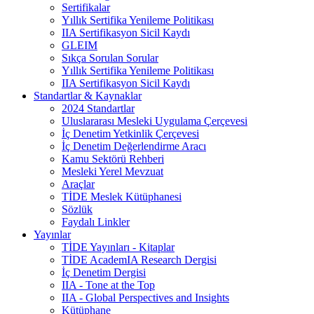
Sertifikalar
Yıllık Sertifika Yenileme Politikası
IIA Sertifikasyon Sicil Kaydı
GLEIM
Sıkça Sorulan Sorular
Yıllık Sertifika Yenileme Politikası
IIA Sertifikasyon Sicil Kaydı
Standartlar & Kaynaklar
2024 Standartlar
Uluslararası Mesleki Uygulama Çerçevesi
İç Denetim Yetkinlik Çerçevesi
İç Denetim Değerlendirme Aracı
Kamu Sektörü Rehberi
Mesleki Yerel Mevzuat
Araçlar
TİDE Meslek Kütüphanesi
Sözlük
Faydalı Linkler
Yayınlar
TİDE Yayınları - Kitaplar
TİDE AcademIA Research Dergisi
İç Denetim Dergisi
IIA - Tone at the Top
IIA - Global Perspectives and Insights
Kütüphane