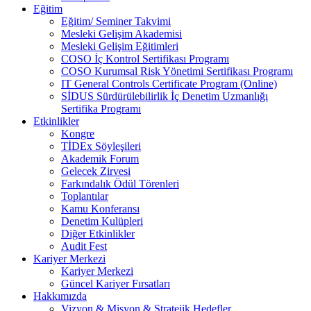
Eğitim
Eğitim/ Seminer Takvimi
Mesleki Gelişim Akademisi
Mesleki Gelişim Eğitimleri
COSO İç Kontrol Sertifikası Programı
COSO Kurumsal Risk Yönetimi Sertifikası Programı
IT General Controls Certificate Program (Online)
SİDUS Sürdürülebilirlik İç Denetim Uzmanlığı
Sertifika Programı
Etkinlikler
Kongre
TİDEx Söyleşileri
Akademik Forum
Gelecek Zirvesi
Farkındalık Ödül Törenleri
Toplantılar
Kamu Konferansı
Denetim Kulüpleri
Diğer Etkinlikler
Audit Fest
Kariyer Merkezi
Kariyer Merkezi
Güncel Kariyer Fırsatları
Hakkımızda
Vizyon & Misyon & Stratejik Hedefler