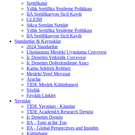
Sertifikalar
Yıllık Sertifika Yenileme Politikası
IIA Sertifikasyon Sicil Kaydı
GLEIM
Sıkça Sorulan Sorular
Yıllık Sertifika Yenileme Politikası
IIA Sertifikasyon Sicil Kaydı
Standartlar & Kaynaklar
2024 Standartlar
Uluslararası Mesleki Uygulama Çerçevesi
İç Denetim Yetkinlik Çerçevesi
İç Denetim Değerlendirme Aracı
Kamu Sektörü Rehberi
Mesleki Yerel Mevzuat
Araçlar
TİDE Meslek Kütüphanesi
Sözlük
Faydalı Linkler
Yayınlar
TİDE Yayınları - Kitaplar
TİDE AcademIA Research Dergisi
İç Denetim Dergisi
IIA - Tone at the Top
IIA - Global Perspectives and Insights
Kütüphane