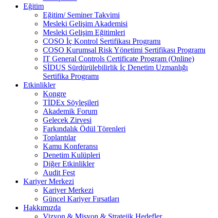
Eğitim
Eğitim/ Seminer Takvimi
Mesleki Gelişim Akademisi
Mesleki Gelişim Eğitimleri
COSO İç Kontrol Sertifikası Programı
COSO Kurumsal Risk Yönetimi Sertifikası Programı
IT General Controls Certificate Program (Online)
SİDUS Sürdürülebilirlik İç Denetim Uzmanlığı
Sertifika Programı
Etkinlikler
Kongre
TİDEx Söyleşileri
Akademik Forum
Gelecek Zirvesi
Farkındalık Ödül Törenleri
Toplantılar
Kamu Konferansı
Denetim Kulüpleri
Diğer Etkinlikler
Audit Fest
Kariyer Merkezi
Kariyer Merkezi
Güncel Kariyer Fırsatları
Hakkımızda
Vizyon & Misyon & Stratejik Hedefler