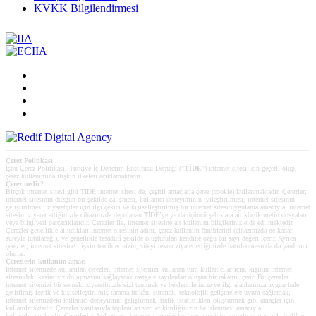
KVKK Bilgilendirmesi
Çerez Politikası
İşbu Çerez Politikası, Türkiye İç Denetim Enstitüsü Derneği ("
TİDE
") internet sitesi için geçerli olup,
çerez kullanımına ilişkin ilkeleri açıklamaktadır.
Çerez nedir?
Birçok internet sitesi gibi TİDE internet sitesi de, çeşitli amaçlarla çerez (cookie) kullanmaktadır. Çerezler;
internet sitesinin düzgün bir şekilde çalışması, kullanıcı deneyiminin iyileştirilmesi, internet sitesinin
geliştirilmesi, ziyaretçiler için ilgi çekici ve kişiselleştirilmiş bir internet sitesi/uygulama amacıyla, internet
sitesini ziyaret ettiğinizde cihazınızda depolanan TİDE’ye ya da üçüncü şahıslara ait küçük metin dosyaları
veya bilgi/veri parçacıklarıdır. Çerezler ile, internet sitesine ait kullanım bilgileriniz elde edilmektedir.
Çerezler genellikle alındıkları internet sitesinin adını, çerez kullanım ömürlerini (cihazınızda ne kadar
süreyle tutulacağı), ve genellikle tesadüfî şekilde oluşturulan kendine özgü bir sayı değeri içerir. Ayrıca
çerezler, internet sitesine ilişkin tercihlerinizin, siteyi tekrar ziyaret ettiğinizde hatırlanmasında da yardımcı
olurlar.
Çerezlerin kullanım amacı
Internet sitemizde kullanılan çerezler, internet sitemizi kullanan tüm kullanıcılar için, kişinin internet
sitesindeki kesintisiz dolaşmasını sağlayacak rastgele sayılardan oluşan bir rakamı içerir. Bu çerezler
internet sitemizi bir sonraki ziyaretinizde sizi tanımak ve beklentilerinize ve ilgi alanlarınıza uygun hale
getirilmiş içerik ve kişiselleştirilmiş tarama imkânı sunmak, teknolojik gelişmelere uyum sağlamak,
internet sitemizdeki kullanıcı deneyimini geliştirmek, trafik istatistikleri oluşturmak gibi amaçlar için
kullanılmaktadır. Çerezler vasıtasıyla toplanılan veriler kimliğinizin belirlenmesi amacıyla
kullanılmamaktadır. Çerezleri kabul etmek, internet sitemizi kullanmanız için zorunlu olmamakla birlikte