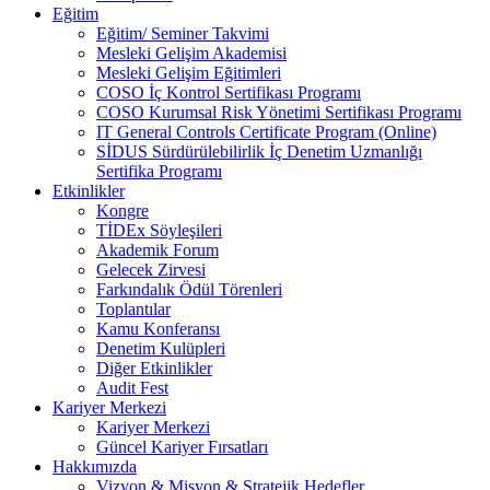
Eğitim
Eğitim/ Seminer Takvimi
Mesleki Gelişim Akademisi
Mesleki Gelişim Eğitimleri
COSO İç Kontrol Sertifikası Programı
COSO Kurumsal Risk Yönetimi Sertifikası Programı
IT General Controls Certificate Program (Online)
SİDUS Sürdürülebilirlik İç Denetim Uzmanlığı
Sertifika Programı
Etkinlikler
Kongre
TİDEx Söyleşileri
Akademik Forum
Gelecek Zirvesi
Farkındalık Ödül Törenleri
Toplantılar
Kamu Konferansı
Denetim Kulüpleri
Diğer Etkinlikler
Audit Fest
Kariyer Merkezi
Kariyer Merkezi
Güncel Kariyer Fırsatları
Hakkımızda
Vizyon & Misyon & Stratejik Hedefler