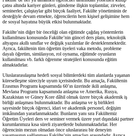
çatısı altında kariyer günleri, gündeme ilişkin toplantılar, zirveler,
seminerler, çalıştaylar gibi birçok faaliyet, Fakülte yönetiminin de
desteğiyle devam etmekte, öğrencilerin hem kişisel gelişimine hem
de sosyal hayatına büyük etkisi bulunmaktadır.
Fakülte’nin diğer bir önceliği olan eğitimde çağdaş yöntemlerin
kullanılması konusunda Fakülte’nin güncel ders planı, teknolojik
altyapısı akıllı sınıflar ve değişik yazılımlar ile desteklenmektedir.
Ayrıca, fakültenin tüm öğretim üyeleri vaka metodu, probleme
dayalı öğretim, simülasyon, rol oynama, eğitimde oyunların
kullanılması vb. farklı öğrenme stratejileri konusunda eğitim
almaktadırlar.
Uluslararasılaşma hedefi sosyal bilimlerdeki tüm alanlarda yaşanan
küreselleşme süreciyle uyum içerisindedir. Bu amaçla, Fakültenin
Erasmus Programı kapsamında 60’ın üzerinde ikili anlaşma,
Mevlana Programı kapsamında anlaşma ve Amerika, Rusya,
Kazakistan ve Güney Kore dâhil olmak üzere birçok akademik iş
birliği anlaşması bulunmaktadır. Bu anlaşma ve iş birlikleri
sayesinde birçok öğrenci, idari ve akademik personel, değişim
imkânından yararlanmaktadır. Bunların yanı sıra Fakültemiz
Öğretim Üyeleri ders ve seminer vermek üzere yurt dışındaki partner
kurumlarımıza kısa süreli ziyaretlerde bulunmaktadırlar. Her
öğrencinin mezun olmadan önce uluslararası bir deneyim
yaşamasının sağlanması Fakülte’nin amaçları arasındadır. Ayrıca