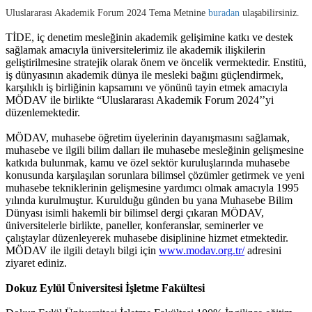
Uluslararası Akademik Forum 2024 Tema Metnine
buradan
ulaşabilirsiniz.
TİDE, iç denetim mesleğinin akademik gelişimine katkı ve destek
sağlamak amacıyla üniversitelerimiz ile akademik ilişkilerin
geliştirilmesine stratejik olarak önem ve öncelik vermektedir. Enstitü,
iş dünyasının akademik dünya ile mesleki bağını güçlendirmek,
karşılıklı iş birliğinin kapsamını ve yönünü tayin etmek amacıyla
MÖDAV ile birlikte “Uluslararası Akademik Forum 2024’’yi
düzenlemektedir.
MÖDAV, muhasebe öğretim üyelerinin dayanışmasını sağlamak,
muhasebe ve ilgili bilim dalları ile muhasebe mesleğinin gelişmesine
katkıda bulunmak, kamu ve özel sektör kuruluşlarında muhasebe
konusunda karşılaşılan sorunlara bilimsel çözümler getirmek ve yeni
muhasebe tekniklerinin gelişmesine yardımcı olmak amacıyla 1995
yılında kurulmuştur. Kurulduğu günden bu yana Muhasebe Bilim
Dünyası isimli hakemli bir bilimsel dergi çıkaran MÖDAV,
üniversitelerle birlikte, paneller, konferanslar, seminerler ve
çalıştaylar düzenleyerek muhasebe disiplinine hizmet etmektedir.
MÖDAV ile ilgili detaylı bilgi için
www.modav.org.tr/
adresini
ziyaret ediniz.
Dokuz Eylül Üniversitesi
İşletme Fakültesi