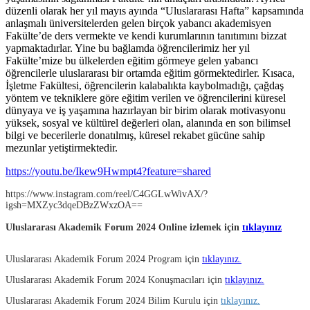
düzenli olarak her yıl mayıs ayında “Uluslararası Hafta” kapsamında
anlaşmalı üniversitelerden gelen birçok yabancı akademisyen
Fakülte’de ders vermekte ve kendi kurumlarının tanıtımını bizzat
yapmaktadırlar. Yine bu bağlamda öğrencilerimiz her yıl
Fakülte’mize bu ülkelerden eğitim görmeye gelen yabancı
öğrencilerle uluslararası bir ortamda eğitim görmektedirler. Kısaca,
İşletme Fakültesi, öğrencilerin kalabalıkta kaybolmadığı, çağdaş
yöntem ve tekniklere göre eğitim verilen ve öğrencilerini küresel
dünyaya ve iş yaşamına hazırlayan bir birim olarak motivasyonu
yüksek, sosyal ve kültürel değerleri olan, alanında en son bilimsel
bilgi ve becerilerle donatılmış, küresel rekabet gücüne sahip
mezunlar yetiştirmektedir.
https://youtu.be/Ikew9Hwmpt4?feature=shared
https://www.instagram.com/reel/C4GGLwWivAX/?
igsh=MXZyc3dqeDBzZWxzOA==
Uluslararası Akademik Forum 2024 Online izlemek için
tıklayınız
Uluslararası Akademik Forum 2024 Program için
tıklayınız.
Uluslararası Akademik Forum 2024 Konuşmacıları için
tıklayınız.
Uluslararası Akademik Forum 2024 Bilim Kurulu için
tıklayınız.