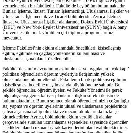
Dokuz Eylül Üniversitesi İşletme Fakültesi 100% İngilizce eğitim
vermekte olan bir fakültedir. Fakülte’de beş bölüm bulunmaktadır.
Bunlar; İşletme, İktisat, Turizm İşletmeciliği, Uluslararası İlişkiler ve
Uluslararası İşletmecilik ve Ticaret bölümleridir. Ayrıca İşletme,
İktisat ve Uluslararası İlişkiler alanlarında Dokuz Eylül Üniversitesi
(DEÜ) ve New York Eyalet Üniversitesi’ne (SUNY) bağlı Albany
Üniversitesi ile ortak yürütülen çift diploma programlarımız
mevcuttur.
İşletme Fakültesi’nin eğitim alanındaki öncelikleri; kişiselleşmiş
eğitim, eğitimde en çağdaş yöntemlerin kullanılması ve
uluslararasılaşma olarak özetlenebilir.
Fakülte ‘de sınıf mevcudunun az tutulması ve uygulanan ‘açık kapı’
politikası öğrencilerin öğretim üyeleriyle iletişiminin yüksek
olmasında önemli bir etkendir. Fakültenin bu iki politikası eğitimin
kişiselleşmesi hedefine ulaşılmasında büyük öneme sahiptir. Bu
şekilde öğrenciler, öğretim üyeleri ve Fakülte Yönetimi ile gerek
bilgi alışverişi gerek kariyer planlarına ilişkin sürekli iletişimde
bulunmaktadırlar. Bunun sonucu olarak öğrencilerimizin çoğunluğu
staj yapma ve öğretim üyelerinin ulusal ve uluslararası projelerinde
çalışma şansına sahip olmakta ve mezun olduklarında hızla işe
girmektedirler. Ayrıca, bölümlerin eğitim verdiği alt alanlar
çerçevesinde sunulan uzmanlaşma seçenekleri sayesinde öğrenciler
istedikleri alanda uzmanlaşarak kariyerlerini planlayabilmektedirler.
Fakülte’de her yıl tamamen öğrenciler tarafından yönetilen kulüp