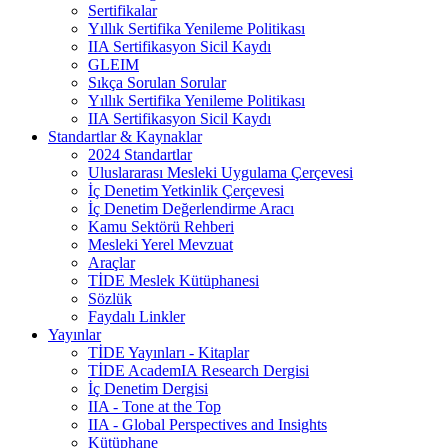
Sertifikalar
Yıllık Sertifika Yenileme Politikası
IIA Sertifikasyon Sicil Kaydı
GLEIM
Sıkça Sorulan Sorular
Yıllık Sertifika Yenileme Politikası
IIA Sertifikasyon Sicil Kaydı
Standartlar & Kaynaklar
2024 Standartlar
Uluslararası Mesleki Uygulama Çerçevesi
İç Denetim Yetkinlik Çerçevesi
İç Denetim Değerlendirme Aracı
Kamu Sektörü Rehberi
Mesleki Yerel Mevzuat
Araçlar
TİDE Meslek Kütüphanesi
Sözlük
Faydalı Linkler
Yayınlar
TİDE Yayınları - Kitaplar
TİDE AcademIA Research Dergisi
İç Denetim Dergisi
IIA - Tone at the Top
IIA - Global Perspectives and Insights
Kütüphane