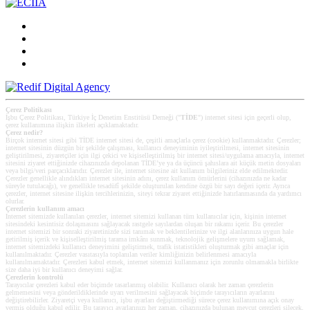
Çerez Politikası
İşbu Çerez Politikası, Türkiye İç Denetim Enstitüsü Derneği ("
TİDE
") internet sitesi için geçerli olup,
çerez kullanımına ilişkin ilkeleri açıklamaktadır.
Çerez nedir?
Birçok internet sitesi gibi TİDE internet sitesi de, çeşitli amaçlarla çerez (cookie) kullanmaktadır. Çerezler;
internet sitesinin düzgün bir şekilde çalışması, kullanıcı deneyiminin iyileştirilmesi, internet sitesinin
geliştirilmesi, ziyaretçiler için ilgi çekici ve kişiselleştirilmiş bir internet sitesi/uygulama amacıyla, internet
sitesini ziyaret ettiğinizde cihazınızda depolanan TİDE’ye ya da üçüncü şahıslara ait küçük metin dosyaları
veya bilgi/veri parçacıklarıdır. Çerezler ile, internet sitesine ait kullanım bilgileriniz elde edilmektedir.
Çerezler genellikle alındıkları internet sitesinin adını, çerez kullanım ömürlerini (cihazınızda ne kadar
süreyle tutulacağı), ve genellikle tesadüfî şekilde oluşturulan kendine özgü bir sayı değeri içerir. Ayrıca
çerezler, internet sitesine ilişkin tercihlerinizin, siteyi tekrar ziyaret ettiğinizde hatırlanmasında da yardımcı
olurlar.
Çerezlerin kullanım amacı
Internet sitemizde kullanılan çerezler, internet sitemizi kullanan tüm kullanıcılar için, kişinin internet
sitesindeki kesintisiz dolaşmasını sağlayacak rastgele sayılardan oluşan bir rakamı içerir. Bu çerezler
internet sitemizi bir sonraki ziyaretinizde sizi tanımak ve beklentilerinize ve ilgi alanlarınıza uygun hale
getirilmiş içerik ve kişiselleştirilmiş tarama imkânı sunmak, teknolojik gelişmelere uyum sağlamak,
internet sitemizdeki kullanıcı deneyimini geliştirmek, trafik istatistikleri oluşturmak gibi amaçlar için
kullanılmaktadır. Çerezler vasıtasıyla toplanılan veriler kimliğinizin belirlenmesi amacıyla
kullanılmamaktadır. Çerezleri kabul etmek, internet sitemizi kullanmanız için zorunlu olmamakla birlikte
size daha iyi bir kullanıcı deneyimi sağlar.
Çerezlerin kontrolü
Tarayıcılar çerezleri kabul eder biçimde tasarlanmış olabilir. Kullanıcı olarak her zaman çerezlerin
gelmemesini veya gönderildiklerinde uyarı verilmesini sağlayacak biçimde tarayıcıların ayarlarını
değiştirebilirler. Ziyaretçi veya kullanıcı, işbu ayarları değiştirmediği sürece çerez kullanımına açık onay
vermiş olduğu kabul edilir. Bu tarayıcı ayarlarınızı her zaman, cihazınızda bulunan mevcut çerezleri silecek,