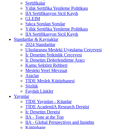
Sertifikalar
Yıllık Sertifika Yenileme Politikası
IIA Sertifikasyon Sicil Kaydı
GLEIM
Sıkça Sorulan Sorular
Yıllık Sertifika Yenileme Politikası
IIA Sertifikasyon Sicil Kaydı
Standartlar & Kaynaklar
2024 Standartlar
Uluslararası Mesleki Uygulama Çerçevesi
İç Denetim Yetkinlik Çerçevesi
İç Denetim Değerlendirme Aracı
Kamu Sektörü Rehberi
Mesleki Yerel Mevzuat
Araçlar
TİDE Meslek Kütüphanesi
Sözlük
Faydalı Linkler
Yayınlar
TİDE Yayınları - Kitaplar
TİDE AcademIA Research Dergisi
İç Denetim Dergisi
IIA - Tone at the Top
IIA - Global Perspectives and Insights
Kütüphane