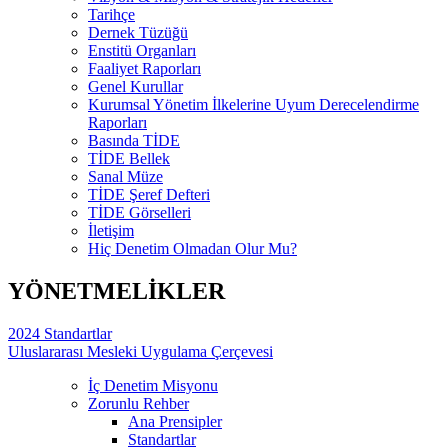
Tarihçe
Dernek Tüzüğü
Enstitü Organları
Faaliyet Raporları
Genel Kurullar
Kurumsal Yönetim İlkelerine Uyum Derecelendirme
Raporları
Basında TİDE
TİDE Bellek
Sanal Müze
TİDE Şeref Defteri
TİDE Görselleri
İletişim
Hiç Denetim Olmadan Olur Mu?
YÖNETMELİKLER
2024 Standartlar
Uluslararası Mesleki Uygulama Çerçevesi
İç Denetim Misyonu
Zorunlu Rehber
Ana Prensipler
Standartlar