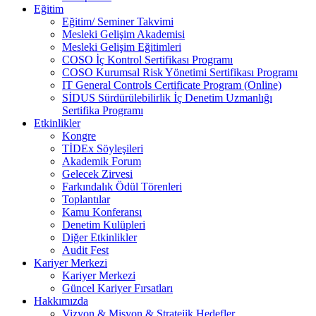
Eğitim
Eğitim/ Seminer Takvimi
Mesleki Gelişim Akademisi
Mesleki Gelişim Eğitimleri
COSO İç Kontrol Sertifikası Programı
COSO Kurumsal Risk Yönetimi Sertifikası Programı
IT General Controls Certificate Program (Online)
SİDUS Sürdürülebilirlik İç Denetim Uzmanlığı
Sertifika Programı
Etkinlikler
Kongre
TİDEx Söyleşileri
Akademik Forum
Gelecek Zirvesi
Farkındalık Ödül Törenleri
Toplantılar
Kamu Konferansı
Denetim Kulüpleri
Diğer Etkinlikler
Audit Fest
Kariyer Merkezi
Kariyer Merkezi
Güncel Kariyer Fırsatları
Hakkımızda
Vizyon & Misyon & Stratejik Hedefler