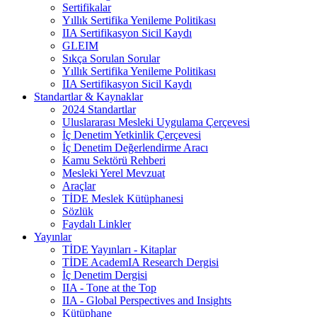
Sertifikalar
Yıllık Sertifika Yenileme Politikası
IIA Sertifikasyon Sicil Kaydı
GLEIM
Sıkça Sorulan Sorular
Yıllık Sertifika Yenileme Politikası
IIA Sertifikasyon Sicil Kaydı
Standartlar & Kaynaklar
2024 Standartlar
Uluslararası Mesleki Uygulama Çerçevesi
İç Denetim Yetkinlik Çerçevesi
İç Denetim Değerlendirme Aracı
Kamu Sektörü Rehberi
Mesleki Yerel Mevzuat
Araçlar
TİDE Meslek Kütüphanesi
Sözlük
Faydalı Linkler
Yayınlar
TİDE Yayınları - Kitaplar
TİDE AcademIA Research Dergisi
İç Denetim Dergisi
IIA - Tone at the Top
IIA - Global Perspectives and Insights
Kütüphane