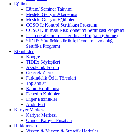
Eğitim
Eğitim/ Seminer Takvimi
Mesleki Gelişim Akademisi
Mesleki Gelişim Eğitimleri
COSO İç Kontrol Sertifikası Programı
COSO Kurumsal Risk Yönetimi Sertifikası Programı
IT General Controls Certificate Program (Online)
SİDUS Sürdürülebilirlik İç Denetim Uzmanlığı
Sertifika Programı
Etkinlikler
Kongre
TİDEx Söyleşileri
Akademik Forum
Gelecek Zirvesi
Farkındalık Ödül Törenleri
Toplantılar
Kamu Konferansı
Denetim Kulüpleri
Diğer Etkinlikler
Audit Fest
Kariyer Merkezi
Kariyer Merkezi
Güncel Kariyer Fırsatları
Hakkımızda
Vizyon & Misyon & Stratejik Hedefler