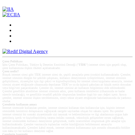
Çerez Politikası
İşbu Çerez Politikası, Türkiye İç Denetim Enstitüsü Derneği ("
TİDE
") internet sitesi için geçerli olup,
çerez kullanımına ilişkin ilkeleri açıklamaktadır.
Çerez nedir?
Birçok internet sitesi gibi TİDE internet sitesi de, çeşitli amaçlarla çerez (cookie) kullanmaktadır. Çerezler;
internet sitesinin düzgün bir şekilde çalışması, kullanıcı deneyiminin iyileştirilmesi, internet sitesinin
geliştirilmesi, ziyaretçiler için ilgi çekici ve kişiselleştirilmiş bir internet sitesi/uygulama amacıyla, internet
sitesini ziyaret ettiğinizde cihazınızda depolanan TİDE’ye ya da üçüncü şahıslara ait küçük metin dosyaları
veya bilgi/veri parçacıklarıdır. Çerezler ile, internet sitesine ait kullanım bilgileriniz elde edilmektedir.
Çerezler genellikle alındıkları internet sitesinin adını, çerez kullanım ömürlerini (cihazınızda ne kadar
süreyle tutulacağı), ve genellikle tesadüfî şekilde oluşturulan kendine özgü bir sayı değeri içerir. Ayrıca
çerezler, internet sitesine ilişkin tercihlerinizin, siteyi tekrar ziyaret ettiğinizde hatırlanmasında da yardımcı
olurlar.
Çerezlerin kullanım amacı
Internet sitemizde kullanılan çerezler, internet sitemizi kullanan tüm kullanıcılar için, kişinin internet
sitesindeki kesintisiz dolaşmasını sağlayacak rastgele sayılardan oluşan bir rakamı içerir. Bu çerezler
internet sitemizi bir sonraki ziyaretinizde sizi tanımak ve beklentilerinize ve ilgi alanlarınıza uygun hale
getirilmiş içerik ve kişiselleştirilmiş tarama imkânı sunmak, teknolojik gelişmelere uyum sağlamak,
internet sitemizdeki kullanıcı deneyimini geliştirmek, trafik istatistikleri oluşturmak gibi amaçlar için
kullanılmaktadır. Çerezler vasıtasıyla toplanılan veriler kimliğinizin belirlenmesi amacıyla
kullanılmamaktadır. Çerezleri kabul etmek, internet sitemizi kullanmanız için zorunlu olmamakla birlikte
size daha iyi bir kullanıcı deneyimi sağlar.
Çerezlerin kontrolü