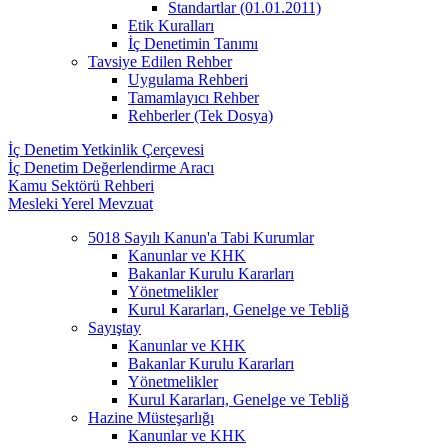
Standartlar (01.01.2011)
Etik Kuralları
İç Denetimin Tanımı
Tavsiye Edilen Rehber
Uygulama Rehberi
Tamamlayıcı Rehber
Rehberler (Tek Dosya)
İç Denetim Yetkinlik Çerçevesi
İç Denetim Değerlendirme Aracı
Kamu Sektörü Rehberi
Mesleki Yerel Mevzuat
5018 Sayılı Kanun'a Tabi Kurumlar
Kanunlar ve KHK
Bakanlar Kurulu Kararları
Yönetmelikler
Kurul Kararları, Genelge ve Tebliğ
Sayıştay
Kanunlar ve KHK
Bakanlar Kurulu Kararları
Yönetmelikler
Kurul Kararları, Genelge ve Tebliğ
Hazine Müsteşarlığı
Kanunlar ve KHK