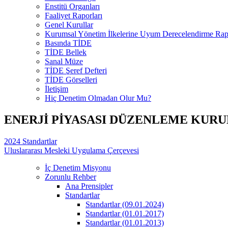
Enstitü Organları
Faaliyet Raporları
Genel Kurullar
Kurumsal Yönetim İlkelerine Uyum Derecelendirme Rapo
Basında TİDE
TİDE Bellek
Sanal Müze
TİDE Şeref Defteri
TİDE Görselleri
İletişim
Hiç Denetim Olmadan Olur Mu?
ENERJİ PİYASASI DÜZENLEME KUR
2024 Standartlar
Uluslararası Mesleki Uygulama Çerçevesi
İç Denetim Misyonu
Zorunlu Rehber
Ana Prensipler
Standartlar
Standartlar (09.01.2024)
Standartlar (01.01.2017)
Standartlar (01.01.2013)