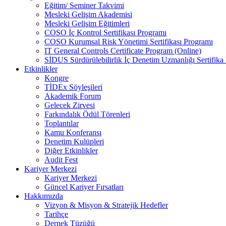
Eğitim/ Seminer Takvimi
Mesleki Gelişim Akademisi
Mesleki Gelişim Eğitimleri
COSO İç Kontrol Sertifikası Programı
COSO Kurumsal Risk Yönetimi Sertifikası Programı
IT General Controls Certificate Program (Online)
SİDUS Sürdürülebilirlik İç Denetim Uzmanlığı Sertifika
Etkinlikler
Kongre
TİDEx Söyleşileri
Akademik Forum
Gelecek Zirvesi
Farkındalık Ödül Törenleri
Toplantılar
Kamu Konferansı
Denetim Kulüpleri
Diğer Etkinlikler
Audit Fest
Kariyer Merkezi
Kariyer Merkezi
Güncel Kariyer Fırsatları
Hakkımızda
Vizyon & Misyon & Stratejik Hedefler
Tarihçe
Dernek Tüzüğü