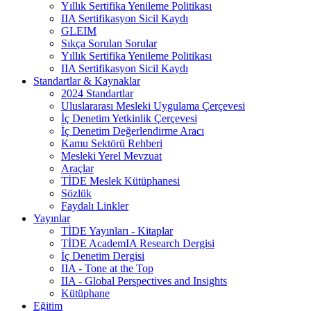
Yıllık Sertifika Yenileme Politikası
IIA Sertifikasyon Sicil Kaydı
GLEIM
Sıkça Sorulan Sorular
Yıllık Sertifika Yenileme Politikası
IIA Sertifikasyon Sicil Kaydı
Standartlar & Kaynaklar
2024 Standartlar
Uluslararası Mesleki Uygulama Çerçevesi
İç Denetim Yetkinlik Çerçevesi
İç Denetim Değerlendirme Aracı
Kamu Sektörü Rehberi
Mesleki Yerel Mevzuat
Araçlar
TİDE Meslek Kütüphanesi
Sözlük
Faydalı Linkler
Yayınlar
TİDE Yayınları - Kitaplar
TİDE AcademIA Research Dergisi
İç Denetim Dergisi
IIA - Tone at the Top
IIA - Global Perspectives and Insights
Kütüphane
Eğitim