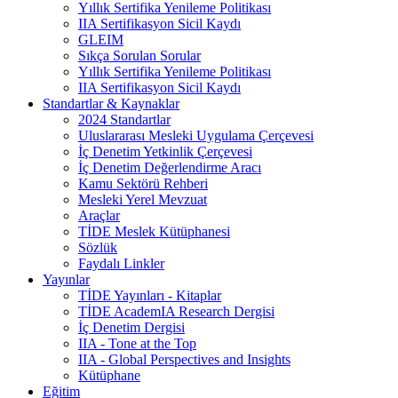
Yıllık Sertifika Yenileme Politikası
IIA Sertifikasyon Sicil Kaydı
GLEIM
Sıkça Sorulan Sorular
Yıllık Sertifika Yenileme Politikası
IIA Sertifikasyon Sicil Kaydı
Standartlar & Kaynaklar
2024 Standartlar
Uluslararası Mesleki Uygulama Çerçevesi
İç Denetim Yetkinlik Çerçevesi
İç Denetim Değerlendirme Aracı
Kamu Sektörü Rehberi
Mesleki Yerel Mevzuat
Araçlar
TİDE Meslek Kütüphanesi
Sözlük
Faydalı Linkler
Yayınlar
TİDE Yayınları - Kitaplar
TİDE AcademIA Research Dergisi
İç Denetim Dergisi
IIA - Tone at the Top
IIA - Global Perspectives and Insights
Kütüphane
Eğitim