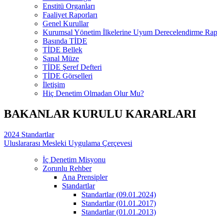
Enstitü Organları
Faaliyet Raporları
Genel Kurullar
Kurumsal Yönetim İlkelerine Uyum Derecelendirme Rapo
Basında TİDE
TİDE Bellek
Sanal Müze
TİDE Şeref Defteri
TİDE Görselleri
İletişim
Hiç Denetim Olmadan Olur Mu?
BAKANLAR KURULU KARARLARI
2024 Standartlar
Uluslararası Mesleki Uygulama Çerçevesi
İç Denetim Misyonu
Zorunlu Rehber
Ana Prensipler
Standartlar
Standartlar (09.01.2024)
Standartlar (01.01.2017)
Standartlar (01.01.2013)