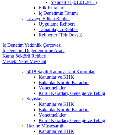
Standartlar (01.01.2011)
Etik Kuralları
İç Denetimin Tanımı
Tavsiye Edilen Rehber
Uygulama Rehberi
Tamamlayıcı Rehber
Rehberler (Tek Dosya)
İç Denetim Yetkinlik Çerçevesi
İç Denetim Değerlendirme Aracı
Kamu Sektörü Rehberi
Mesleki Yerel Mevzuat
5018 Sayılı Kanun'a Tabi Kurumlar
Kanunlar ve KHK
Bakanlar Kurulu Kararları
Yönetmelikler
Kurul Kararları, Genelge ve Tebliğ
Sayıştay
Kanunlar ve KHK
Bakanlar Kurulu Kararları
Yönetmelikler
Kurul Kararları, Genelge ve Tebliğ
Hazine Müsteşarlığı
Kanunlar ve KHK