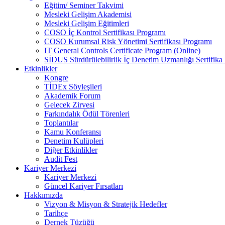
Eğitim/ Seminer Takvimi
Mesleki Gelişim Akademisi
Mesleki Gelişim Eğitimleri
COSO İç Kontrol Sertifikası Programı
COSO Kurumsal Risk Yönetimi Sertifikası Programı
IT General Controls Certificate Program (Online)
SİDUS Sürdürülebilirlik İç Denetim Uzmanlığı Sertifika
Etkinlikler
Kongre
TİDEx Söyleşileri
Akademik Forum
Gelecek Zirvesi
Farkındalık Ödül Törenleri
Toplantılar
Kamu Konferansı
Denetim Kulüpleri
Diğer Etkinlikler
Audit Fest
Kariyer Merkezi
Kariyer Merkezi
Güncel Kariyer Fırsatları
Hakkımızda
Vizyon & Misyon & Stratejik Hedefler
Tarihçe
Dernek Tüzüğü