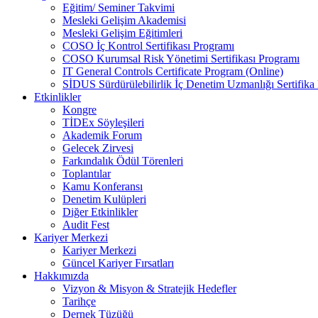
Eğitim/ Seminer Takvimi
Mesleki Gelişim Akademisi
Mesleki Gelişim Eğitimleri
COSO İç Kontrol Sertifikası Programı
COSO Kurumsal Risk Yönetimi Sertifikası Programı
IT General Controls Certificate Program (Online)
SİDUS Sürdürülebilirlik İç Denetim Uzmanlığı Sertifika
Etkinlikler
Kongre
TİDEx Söyleşileri
Akademik Forum
Gelecek Zirvesi
Farkındalık Ödül Törenleri
Toplantılar
Kamu Konferansı
Denetim Kulüpleri
Diğer Etkinlikler
Audit Fest
Kariyer Merkezi
Kariyer Merkezi
Güncel Kariyer Fırsatları
Hakkımızda
Vizyon & Misyon & Stratejik Hedefler
Tarihçe
Dernek Tüzüğü