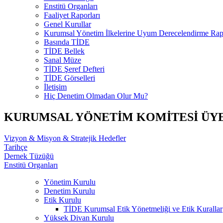
Enstitü Organları
Faaliyet Raporları
Genel Kurullar
Kurumsal Yönetim İlkelerine Uyum Derecelendirme Rapo
Basında TİDE
TİDE Bellek
Sanal Müze
TİDE Şeref Defteri
TİDE Görselleri
İletişim
Hiç Denetim Olmadan Olur Mu?
KURUMSAL YÖNETİM KOMİTESİ ÜY
Vizyon & Misyon & Stratejik Hedefler
Tarihçe
Dernek Tüzüğü
Enstitü Organları
Yönetim Kurulu
Denetim Kurulu
Etik Kurulu
TİDE Kurumsal Etik Yönetmeliği ve Etik Kurallar
Yüksek Divan Kurulu