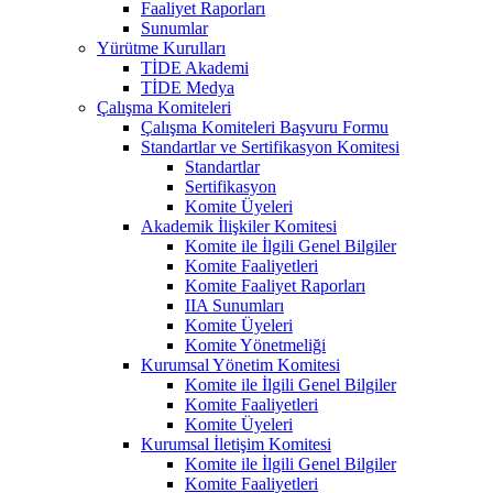
Faaliyet Raporları
Sunumlar
Yürütme Kurulları
TİDE Akademi
TİDE Medya
Çalışma Komiteleri
Çalışma Komiteleri Başvuru Formu
Standartlar ve Sertifikasyon Komitesi
Standartlar
Sertifikasyon
Komite Üyeleri
Akademik İlişkiler Komitesi
Komite ile İlgili Genel Bilgiler
Komite Faaliyetleri
Komite Faaliyet Raporları
IIA Sunumları
Komite Üyeleri
Komite Yönetmeliği
Kurumsal Yönetim Komitesi
Komite ile İlgili Genel Bilgiler
Komite Faaliyetleri
Komite Üyeleri
Kurumsal İletişim Komitesi
Komite ile İlgili Genel Bilgiler
Komite Faaliyetleri