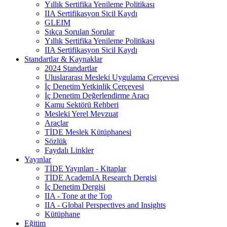
Yıllık Sertifika Yenileme Politikası
IIA Sertifikasyon Sicil Kaydı
GLEIM
Sıkça Sorulan Sorular
Yıllık Sertifika Yenileme Politikası
IIA Sertifikasyon Sicil Kaydı
Standartlar & Kaynaklar
2024 Standartlar
Uluslararası Mesleki Uygulama Çerçevesi
İç Denetim Yetkinlik Çerçevesi
İç Denetim Değerlendirme Aracı
Kamu Sektörü Rehberi
Mesleki Yerel Mevzuat
Araçlar
TİDE Meslek Kütüphanesi
Sözlük
Faydalı Linkler
Yayınlar
TİDE Yayınları - Kitaplar
TİDE AcademIA Research Dergisi
İç Denetim Dergisi
IIA - Tone at the Top
IIA - Global Perspectives and Insights
Kütüphane
Eğitim