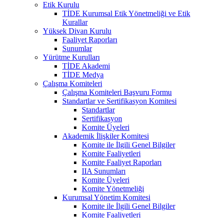
Etik Kurulu
TİDE Kurumsal Etik Yönetmeliği ve Etik
Kurallar
Yüksek Divan Kurulu
Faaliyet Raporları
Sunumlar
Yürütme Kurulları
TİDE Akademi
TİDE Medya
Çalışma Komiteleri
Çalışma Komiteleri Başvuru Formu
Standartlar ve Sertifikasyon Komitesi
Standartlar
Sertifikasyon
Komite Üyeleri
Akademik İlişkiler Komitesi
Komite ile İlgili Genel Bilgiler
Komite Faaliyetleri
Komite Faaliyet Raporları
IIA Sunumları
Komite Üyeleri
Komite Yönetmeliği
Kurumsal Yönetim Komitesi
Komite ile İlgili Genel Bilgiler
Komite Faaliyetleri