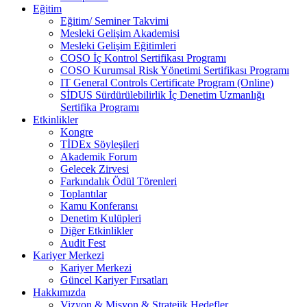
Eğitim
Eğitim/ Seminer Takvimi
Mesleki Gelişim Akademisi
Mesleki Gelişim Eğitimleri
COSO İç Kontrol Sertifikası Programı
COSO Kurumsal Risk Yönetimi Sertifikası Programı
IT General Controls Certificate Program (Online)
SİDUS Sürdürülebilirlik İç Denetim Uzmanlığı
Sertifika Programı
Etkinlikler
Kongre
TİDEx Söyleşileri
Akademik Forum
Gelecek Zirvesi
Farkındalık Ödül Törenleri
Toplantılar
Kamu Konferansı
Denetim Kulüpleri
Diğer Etkinlikler
Audit Fest
Kariyer Merkezi
Kariyer Merkezi
Güncel Kariyer Fırsatları
Hakkımızda
Vizyon & Misyon & Stratejik Hedefler