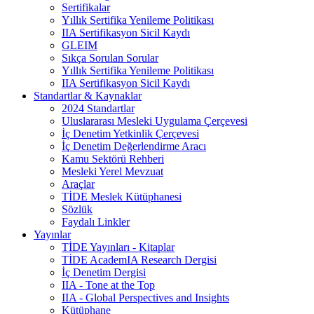
Sertifikalar
Yıllık Sertifika Yenileme Politikası
IIA Sertifikasyon Sicil Kaydı
GLEIM
Sıkça Sorulan Sorular
Yıllık Sertifika Yenileme Politikası
IIA Sertifikasyon Sicil Kaydı
Standartlar & Kaynaklar
2024 Standartlar
Uluslararası Mesleki Uygulama Çerçevesi
İç Denetim Yetkinlik Çerçevesi
İç Denetim Değerlendirme Aracı
Kamu Sektörü Rehberi
Mesleki Yerel Mevzuat
Araçlar
TİDE Meslek Kütüphanesi
Sözlük
Faydalı Linkler
Yayınlar
TİDE Yayınları - Kitaplar
TİDE AcademIA Research Dergisi
İç Denetim Dergisi
IIA - Tone at the Top
IIA - Global Perspectives and Insights
Kütüphane