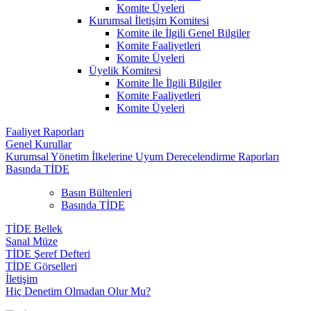
Komite Üyeleri
Kurumsal İletişim Komitesi
Komite ile İlgili Genel Bilgiler
Komite Faaliyetleri
Komite Üyeleri
Üyelik Komitesi
Komite İle İlgili Bilgiler
Komite Faaliyetleri
Komite Üyeleri
Faaliyet Raporları
Genel Kurullar
Kurumsal Yönetim İlkelerine Uyum Derecelendirme Raporları
Basında TİDE
Basın Bültenleri
Basında TİDE
TİDE Bellek
Sanal Müze
TİDE Şeref Defteri
TİDE Görselleri
İletişim
Hiç Denetim Olmadan Olur Mu?