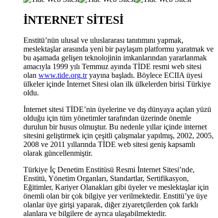
İNTERNET SİTESİ
Enstitü’nün ulusal ve uluslararası tanıtımını yapmak,
meslektaşlar arasında yeni bir paylaşım platformu yaratmak ve
bu aşamada gelişen teknolojinin imkanlarından yararlanmak
amacıyla 1999 yılı Temmuz ayında TİDE resmi web sitesi
olan
www.tide.org.tr
yayına başladı. Böylece ECIIA üyesi
ülkeler içinde İnternet Sitesi olan ilk ülkelerden birisi Türkiye
oldu.
İnternet sitesi TİDE’nin üyelerine ve dış dünyaya açılan yüzü
olduğu için tüm yönetimler tarafından üzerinde önemle
durulun bir husus olmuştur. Bu nedenle yıllar içinde internet
sitesini geliştirmek için çeşitli çalışmalar yapılmış, 2002, 2005,
2008 ve 2011 yıllarında TİDE web sitesi geniş kapsamlı
olarak güncellenmiştir.
Türkiye İç Denetim Enstitüsü Resmi İnternet Sitesi’nde,
Enstitü, Yönetim Organları, Standartlar, Sertifikasyon,
Eğitimler, Kariyer Olanakları gibi üyeler ve meslektaşlar için
önemli olan bir çok bilgiye yer verilmektedir. Enstitü’ye üye
olanlar üye girişi yaparak, diğer ziyaretçilerden çok farklı
alanlara ve bilgilere de ayrıca ulaşabilmektedir.