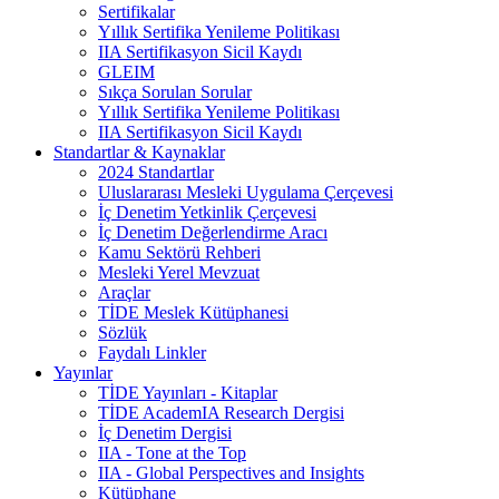
Sertifikalar
Yıllık Sertifika Yenileme Politikası
IIA Sertifikasyon Sicil Kaydı
GLEIM
Sıkça Sorulan Sorular
Yıllık Sertifika Yenileme Politikası
IIA Sertifikasyon Sicil Kaydı
Standartlar & Kaynaklar
2024 Standartlar
Uluslararası Mesleki Uygulama Çerçevesi
İç Denetim Yetkinlik Çerçevesi
İç Denetim Değerlendirme Aracı
Kamu Sektörü Rehberi
Mesleki Yerel Mevzuat
Araçlar
TİDE Meslek Kütüphanesi
Sözlük
Faydalı Linkler
Yayınlar
TİDE Yayınları - Kitaplar
TİDE AcademIA Research Dergisi
İç Denetim Dergisi
IIA - Tone at the Top
IIA - Global Perspectives and Insights
Kütüphane