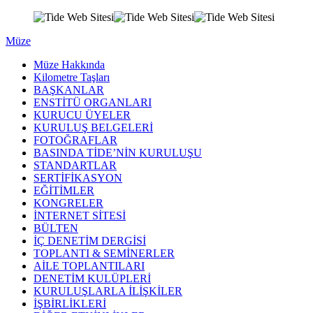
Müze
Müze Hakkında
Kilometre Taşları
BAŞKANLAR
ENSTİTÜ ORGANLARI
KURUCU ÜYELER
KURULUŞ BELGELERİ
FOTOĞRAFLAR
BASINDA TİDE’NİN KURULUŞU
STANDARTLAR
SERTİFİKASYON
EĞİTİMLER
KONGRELER
İNTERNET SİTESİ
BÜLTEN
İÇ DENETİM DERGİSİ
TOPLANTI & SEMİNERLER
AİLE TOPLANTILARI
DENETİM KULÜPLERİ
KURULUŞLARLA İLİŞKİLER
İŞBİRLİKLERİ