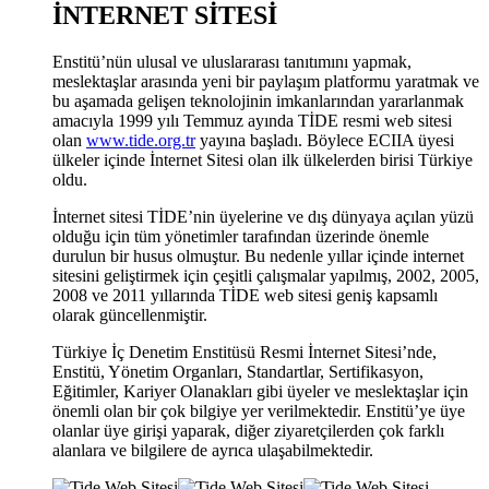
İNTERNET SİTESİ
Enstitü’nün ulusal ve uluslararası tanıtımını yapmak,
meslektaşlar arasında yeni bir paylaşım platformu yaratmak ve
bu aşamada gelişen teknolojinin imkanlarından yararlanmak
amacıyla 1999 yılı Temmuz ayında TİDE resmi web sitesi
olan
www.tide.org.tr
yayına başladı. Böylece ECIIA üyesi
ülkeler içinde İnternet Sitesi olan ilk ülkelerden birisi Türkiye
oldu.
İnternet sitesi TİDE’nin üyelerine ve dış dünyaya açılan yüzü
olduğu için tüm yönetimler tarafından üzerinde önemle
durulun bir husus olmuştur. Bu nedenle yıllar içinde internet
sitesini geliştirmek için çeşitli çalışmalar yapılmış, 2002, 2005,
2008 ve 2011 yıllarında TİDE web sitesi geniş kapsamlı
olarak güncellenmiştir.
Türkiye İç Denetim Enstitüsü Resmi İnternet Sitesi’nde,
Enstitü, Yönetim Organları, Standartlar, Sertifikasyon,
Eğitimler, Kariyer Olanakları gibi üyeler ve meslektaşlar için
önemli olan bir çok bilgiye yer verilmektedir. Enstitü’ye üye
olanlar üye girişi yaparak, diğer ziyaretçilerden çok farklı
alanlara ve bilgilere de ayrıca ulaşabilmektedir.