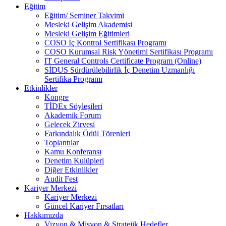
Eğitim
Eğitim/ Seminer Takvimi
Mesleki Gelişim Akademisi
Mesleki Gelişim Eğitimleri
COSO İç Kontrol Sertifikası Programı
COSO Kurumsal Risk Yönetimi Sertifikası Programı
IT General Controls Certificate Program (Online)
SİDUS Sürdürülebilirlik İç Denetim Uzmanlığı
Sertifika Programı
Etkinlikler
Kongre
TİDEx Söyleşileri
Akademik Forum
Gelecek Zirvesi
Farkındalık Ödül Törenleri
Toplantılar
Kamu Konferansı
Denetim Kulüpleri
Diğer Etkinlikler
Audit Fest
Kariyer Merkezi
Kariyer Merkezi
Güncel Kariyer Fırsatları
Hakkımızda
Vizyon & Misyon & Stratejik Hedefler