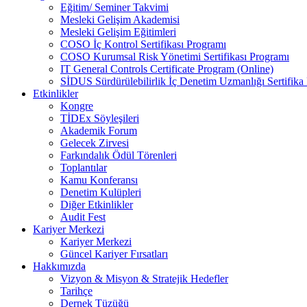
Eğitim/ Seminer Takvimi
Mesleki Gelişim Akademisi
Mesleki Gelişim Eğitimleri
COSO İç Kontrol Sertifikası Programı
COSO Kurumsal Risk Yönetimi Sertifikası Programı
IT General Controls Certificate Program (Online)
SİDUS Sürdürülebilirlik İç Denetim Uzmanlığı Sertifika
Etkinlikler
Kongre
TİDEx Söyleşileri
Akademik Forum
Gelecek Zirvesi
Farkındalık Ödül Törenleri
Toplantılar
Kamu Konferansı
Denetim Kulüpleri
Diğer Etkinlikler
Audit Fest
Kariyer Merkezi
Kariyer Merkezi
Güncel Kariyer Fırsatları
Hakkımızda
Vizyon & Misyon & Stratejik Hedefler
Tarihçe
Dernek Tüzüğü