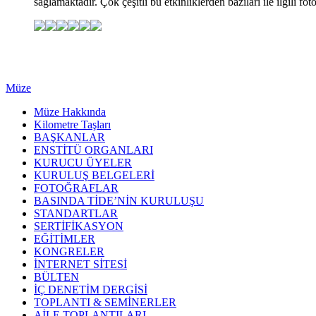
sağlamaktadır. Çok çeşitli bu etkinliklerden bazıları ile ilgili fot
Müze
Müze Hakkında
Kilometre Taşları
BAŞKANLAR
ENSTİTÜ ORGANLARI
KURUCU ÜYELER
KURULUŞ BELGELERİ
FOTOĞRAFLAR
BASINDA TİDE’NİN KURULUŞU
STANDARTLAR
SERTİFİKASYON
EĞİTİMLER
KONGRELER
İNTERNET SİTESİ
BÜLTEN
İÇ DENETİM DERGİSİ
TOPLANTI & SEMİNERLER
AİLE TOPLANTILARI