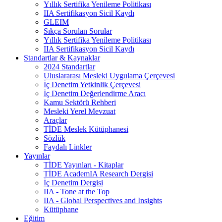
Yıllık Sertifika Yenileme Politikası
IIA Sertifikasyon Sicil Kaydı
GLEIM
Sıkça Sorulan Sorular
Yıllık Sertifika Yenileme Politikası
IIA Sertifikasyon Sicil Kaydı
Standartlar & Kaynaklar
2024 Standartlar
Uluslararası Mesleki Uygulama Çerçevesi
İç Denetim Yetkinlik Çerçevesi
İç Denetim Değerlendirme Aracı
Kamu Sektörü Rehberi
Mesleki Yerel Mevzuat
Araçlar
TİDE Meslek Kütüphanesi
Sözlük
Faydalı Linkler
Yayınlar
TİDE Yayınları - Kitaplar
TİDE AcademIA Research Dergisi
İç Denetim Dergisi
IIA - Tone at the Top
IIA - Global Perspectives and Insights
Kütüphane
Eğitim