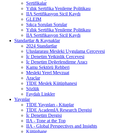
Sertifikalar
Yıllık Sertifika Yenileme Politikası
IIA Sertifikasyon Sicil Kaydı
GLEIM
Sıkça Sorulan Sorular
Yıllık Sertifika Yenileme Politikası
IIA Sertifikasyon Sicil Kaydı
Standartlar & Kaynaklar
2024 Standartlar
Uluslararası Mesleki Uygulama Çerçevesi
İç Denetim Yetkinlik Çerçevesi
İç Denetim Değerlendirme Aracı
Kamu Sektörü Rehberi
Mesleki Yerel Mevzuat
Araçlar
TİDE Meslek Kütüphanesi
Sözlük
Faydalı Linkler
Yayınlar
TİDE Yayınları - Kitaplar
TİDE AcademIA Research Dergisi
İç Denetim Dergisi
IIA - Tone at the Top
IIA - Global Perspectives and Insights
Kütüphane