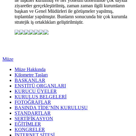
ile ilişkiler kurulmuş ve her yönetim döneminde çok sayıda
ziyaretler gerçekleştirilmiş, zaman zaman ilgili kurumların
başkan ve Genel Müdürleri ile görüşmeler yapılmış,
toplantılar yapılmıştır. Bunların sonucunda bir çok kurumla
stratejik iş ortaklıkları geliştirilmiştir.
Müze
Müze Hakkında
Kilometre Taşları
BAŞKANLAR
ENSTİTÜ ORGANLARI
KURUCU ÜYELER
KURULUŞ BELGELERİ
FOTOĞRAFLAR
BASINDA TİDE’NİN KURULUŞU
STANDARTLAR
SERTİFİKASYON
EĞİTİMLER
KONGRELER
İNTERNET SİTESİ