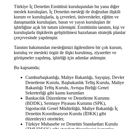
Türkiye İç Denetim Enstitüsü kuruluşundan bu yana diğer
meslek kuruluşları, İç Denetim mesleği ile doğrudan ilişkili
kurum ve kuruluşlarla, iş çevreleri, üniversiteler, eğitim ve
danışmanlık kuruluşları, basın ve yayın kuruluşları ile
işbirliğine açık bir tutum izlemiştir. Enstitünün tanıtım, kişi ve
kuruluşlarla ilişkilerin geliştirilmesi hazırlanan stratejik planlar
çerçevesinde yapılmıştır.
Tanıtım bakımından mesleğimizi ilgilendiren bir çok kurum,
kuruluş ve mesleki örgüt ile ilişki kurulmuş, ziyaretler ve
görüşmeler yapılmış, işbirliği için adımlar atılmıştır.
Bu kapsamda;
Cumhurbaşkanlığı, Maliye Bakanlığı, Sayıştay, Devlet
Denetleme Kurulu, Başbakanlık Teftiş Kurulu, Maliye
Bakanlığı Teftiş Kurulu, Avrupa Birliği Genel
Sekreterliği gibi kamu kurumları
Bankacılık Düzenleme ve Denetleme Kurumu
(BDDK), Sermaye Piyasası Kurumu (SPK),
Sigortacılık Genel Müdürlüğü, Maliye Bakanlığı İç
Denetim Koordinasyon Kurulu (İDKK) gibi
düzenleyici otoriteler,
Türkiye Muhasebe ve Denetim Standartları Kurulu