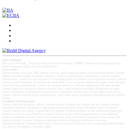
Çerez Politikası
İşbu Çerez Politikası, Türkiye İç Denetim Enstitüsü Derneği ("
TİDE
") internet sitesi için geçerli olup,
çerez kullanımına ilişkin ilkeleri açıklamaktadır.
Çerez nedir?
Birçok internet sitesi gibi TİDE internet sitesi de, çeşitli amaçlarla çerez (cookie) kullanmaktadır. Çerezler;
internet sitesinin düzgün bir şekilde çalışması, kullanıcı deneyiminin iyileştirilmesi, internet sitesinin
geliştirilmesi, ziyaretçiler için ilgi çekici ve kişiselleştirilmiş bir internet sitesi/uygulama amacıyla, internet
sitesini ziyaret ettiğinizde cihazınızda depolanan TİDE’ye ya da üçüncü şahıslara ait küçük metin dosyaları
veya bilgi/veri parçacıklarıdır. Çerezler ile, internet sitesine ait kullanım bilgileriniz elde edilmektedir.
Çerezler genellikle alındıkları internet sitesinin adını, çerez kullanım ömürlerini (cihazınızda ne kadar
süreyle tutulacağı), ve genellikle tesadüfî şekilde oluşturulan kendine özgü bir sayı değeri içerir. Ayrıca
çerezler, internet sitesine ilişkin tercihlerinizin, siteyi tekrar ziyaret ettiğinizde hatırlanmasında da yardımcı
olurlar.
Çerezlerin kullanım amacı
Internet sitemizde kullanılan çerezler, internet sitemizi kullanan tüm kullanıcılar için, kişinin internet
sitesindeki kesintisiz dolaşmasını sağlayacak rastgele sayılardan oluşan bir rakamı içerir. Bu çerezler
internet sitemizi bir sonraki ziyaretinizde sizi tanımak ve beklentilerinize ve ilgi alanlarınıza uygun hale
getirilmiş içerik ve kişiselleştirilmiş tarama imkânı sunmak, teknolojik gelişmelere uyum sağlamak,
internet sitemizdeki kullanıcı deneyimini geliştirmek, trafik istatistikleri oluşturmak gibi amaçlar için
kullanılmaktadır. Çerezler vasıtasıyla toplanılan veriler kimliğinizin belirlenmesi amacıyla
kullanılmamaktadır. Çerezleri kabul etmek, internet sitemizi kullanmanız için zorunlu olmamakla birlikte
size daha iyi bir kullanıcı deneyimi sağlar.