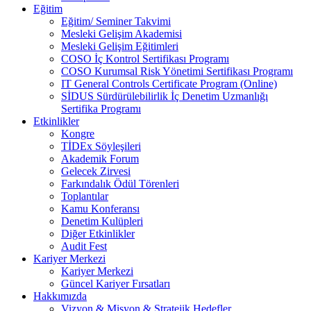
Eğitim
Eğitim/ Seminer Takvimi
Mesleki Gelişim Akademisi
Mesleki Gelişim Eğitimleri
COSO İç Kontrol Sertifikası Programı
COSO Kurumsal Risk Yönetimi Sertifikası Programı
IT General Controls Certificate Program (Online)
SİDUS Sürdürülebilirlik İç Denetim Uzmanlığı
Sertifika Programı
Etkinlikler
Kongre
TİDEx Söyleşileri
Akademik Forum
Gelecek Zirvesi
Farkındalık Ödül Törenleri
Toplantılar
Kamu Konferansı
Denetim Kulüpleri
Diğer Etkinlikler
Audit Fest
Kariyer Merkezi
Kariyer Merkezi
Güncel Kariyer Fırsatları
Hakkımızda
Vizyon & Misyon & Stratejik Hedefler