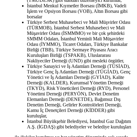
(TMUDESK) gibi standart düzenleyici kurumlar,
İstanbul Menkul Kıymetler Borsası (İMKB), Vadeli
İşlem ve Opsiyon Borsası (VOB), Altın Borsası gibi
borsalar
Türkiye Serbest Muhasebeci ve Mali Müşvirler Odası
(TÜRMOB), İstanbul Serbest Muhasebeci ve Mali
Müşavirler Odası (İSMMMO) ve bir çok şehirdeki
SMMM Odaları, İstanbul Yeminli Mali Müşavirler
Odası (İYMMO), Ticaret Odaları, Türkiye Bankalar
Birliği (TBB), Türkiye Sermaye Piyasası Aracı
Kuruluşları Birliği (TSPAKB), Uluslararası
Nakliyeciler Derneği (UND) gibi mesleki örgütler,
Türkiye Sanayici ve İş Adamları Derneği (TÜSİAD),
Türkiye Genç İş Adamları Derneği (TÜGİAD), Genç
Yönetici ve İş Adamları Derneği (GYİAD), Kalite
Derneği (KALDER), Kurumsal Yönetim Derneği
(TKYD), Risk Yöneticileri Derneği (RYD), Personel
Yönetimi Derneği (PERYÖN), Devlet Denetim
Elemanları Derneği (DENETDE), Bağımsız Dış
Denetim Derneği, Gelirler Kontrolörleri Derneği,
Kamu İç Denetçileri Derneği (KİDDER) gibi
kuruluşlar,
İstanbul Büyükşehir Belediyesi, İstanbul Gaz Dağıtım
A.Ş. (İGDAŞ) gibi belediyeler ve belediye kuruluşları