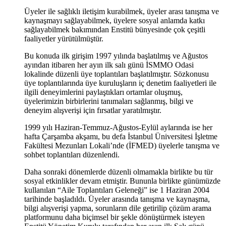
Üyeler ile sağlıklı iletişim kurabilmek, üyeler arası tanışma ve
kaynaşmayı sağlayabilmek, üyelere sosyal anlamda katkı
sağlayabilmek bakımından Enstitü bünyesinde çok çeşitli
faaliyetler yürütülmüştür.
Bu konuda ilk girişim 1997 yılında başlatılmış ve Ağustos
ayından itibaren her ayın ilk salı günü İSMMO Odasi
lokalinde düzenli üye toplantıları başlatılmıştır. Sözkonusu
üye toplantılarında üye kuruluşların iç denetim faaliyetleri ile
ilgili deneyimlerini paylaştıkları ortamlar oluşmuş,
üyelerimizin birbirlerini tanımaları sağlanmış, bilgi ve
deneyim alışverişi için fırsatlar yaratılmıştır.
1999 yılı Haziran-Temmuz-Ağustos-Eylül aylarında ise her
hafta Çarşamba akşamı, bu defa İstanbul Üniversitesi İşletme
Fakültesi Mezunları Lokali’nde (İFMED) üyelerle tanışma ve
sohbet toplantıları düzenlendi.
Daha sonraki dönemlerde düzenli olmamakla birlikte bu tür
sosyal etkinlikler devam etmiştir. Bununla birlikte günümüzde
kullanılan “Aile Toplantıları Geleneği” ise 1 Haziran 2004
tarihinde başladıldı. Üyeler arasında tanışma ve kaynaşma,
bilgi alışverişi yapma, sorunların dile getirilip çözüm arama
platformunu daha biçimsel bir şekle dönüştürmek isteyen