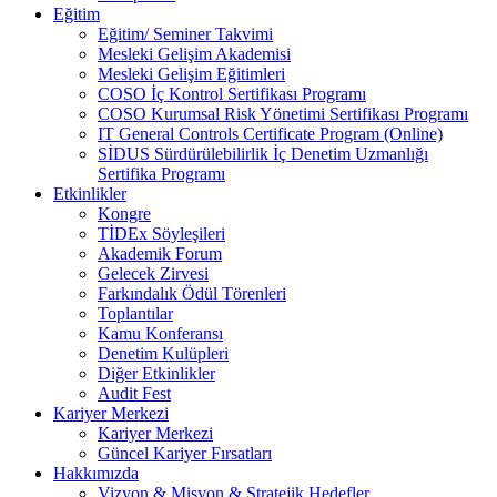
Eğitim
Eğitim/ Seminer Takvimi
Mesleki Gelişim Akademisi
Mesleki Gelişim Eğitimleri
COSO İç Kontrol Sertifikası Programı
COSO Kurumsal Risk Yönetimi Sertifikası Programı
IT General Controls Certificate Program (Online)
SİDUS Sürdürülebilirlik İç Denetim Uzmanlığı
Sertifika Programı
Etkinlikler
Kongre
TİDEx Söyleşileri
Akademik Forum
Gelecek Zirvesi
Farkındalık Ödül Törenleri
Toplantılar
Kamu Konferansı
Denetim Kulüpleri
Diğer Etkinlikler
Audit Fest
Kariyer Merkezi
Kariyer Merkezi
Güncel Kariyer Fırsatları
Hakkımızda
Vizyon & Misyon & Stratejik Hedefler