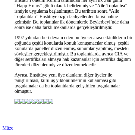
Enstitü Yönetim Kurulu tarafından her ayın ilk Salı günü
“Happ Hours” günü olarak belirlenmiş ve “Aile Toplantısı”
ismiyle uygulama başlatılmıştır. Bu tarihten sonra “Aile
Toplantıları” Enstitüye özgü faaliyetlerden birisi haline
gelmiştir. Bu toplantılar ilk dönemlerde Beylerbeyi’nde daha
sonra ise daha farklı mekanlarda gerçekleştirilmiştir.
1997 yılından beri devam eden bu üyeler arası etkinliklerin bir
çoğunda çeşitli konularda konuk konuşmacılar olmuş, çeşitli
konularda paneller düzenlenmiş, sunumlar yapılmış, mesleki
söyleşiler gerçekleştirilmiştir. Bu toplantılarda ayrıca CIA ve
diğer sertifikaları almaya hak kazananlar için sertifika dağıtım
törenleri düzenlenmiş ve düzenlenmektedir.
Ayrıca, Enstitüye yeni üye olanların diğer üyeler ile
tanıştırılması, kuruluş yıldönümlerinin kutlanması gibi
uygulamalar da bu toplantılarda geliştirilen uygulamalar
olmuştur.
Müze