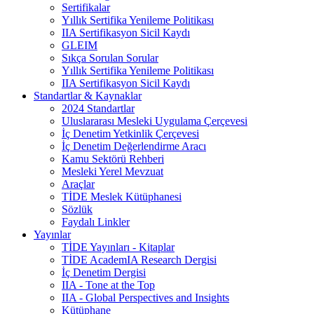
Sertifikalar
Yıllık Sertifika Yenileme Politikası
IIA Sertifikasyon Sicil Kaydı
GLEIM
Sıkça Sorulan Sorular
Yıllık Sertifika Yenileme Politikası
IIA Sertifikasyon Sicil Kaydı
Standartlar & Kaynaklar
2024 Standartlar
Uluslararası Mesleki Uygulama Çerçevesi
İç Denetim Yetkinlik Çerçevesi
İç Denetim Değerlendirme Aracı
Kamu Sektörü Rehberi
Mesleki Yerel Mevzuat
Araçlar
TİDE Meslek Kütüphanesi
Sözlük
Faydalı Linkler
Yayınlar
TİDE Yayınları - Kitaplar
TİDE AcademIA Research Dergisi
İç Denetim Dergisi
IIA - Tone at the Top
IIA - Global Perspectives and Insights
Kütüphane