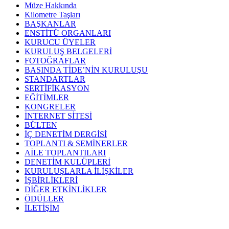
Müze Hakkında
Kilometre Taşları
BAŞKANLAR
ENSTİTÜ ORGANLARI
KURUCU ÜYELER
KURULUŞ BELGELERİ
FOTOĞRAFLAR
BASINDA TİDE’NİN KURULUŞU
STANDARTLAR
SERTİFİKASYON
EĞİTİMLER
KONGRELER
İNTERNET SİTESİ
BÜLTEN
İÇ DENETİM DERGİSİ
TOPLANTI & SEMİNERLER
AİLE TOPLANTILARI
DENETİM KULÜPLERİ
KURULUŞLARLA İLİŞKİLER
İŞBİRLİKLERİ
DİĞER ETKİNLİKLER
ÖDÜLLER
İLETİŞİM