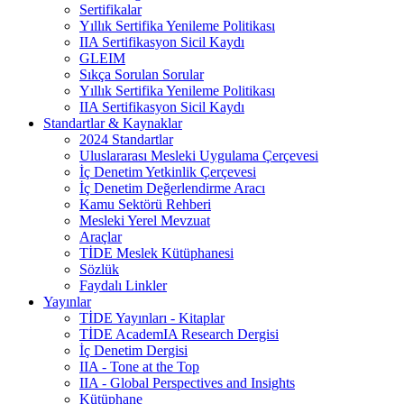
Sertifikalar
Yıllık Sertifika Yenileme Politikası
IIA Sertifikasyon Sicil Kaydı
GLEIM
Sıkça Sorulan Sorular
Yıllık Sertifika Yenileme Politikası
IIA Sertifikasyon Sicil Kaydı
Standartlar & Kaynaklar
2024 Standartlar
Uluslararası Mesleki Uygulama Çerçevesi
İç Denetim Yetkinlik Çerçevesi
İç Denetim Değerlendirme Aracı
Kamu Sektörü Rehberi
Mesleki Yerel Mevzuat
Araçlar
TİDE Meslek Kütüphanesi
Sözlük
Faydalı Linkler
Yayınlar
TİDE Yayınları - Kitaplar
TİDE AcademIA Research Dergisi
İç Denetim Dergisi
IIA - Tone at the Top
IIA - Global Perspectives and Insights
Kütüphane