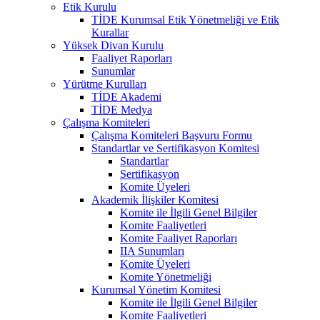
Etik Kurulu
TİDE Kurumsal Etik Yönetmeliği ve Etik
Kurallar
Yüksek Divan Kurulu
Faaliyet Raporları
Sunumlar
Yürütme Kurulları
TİDE Akademi
TİDE Medya
Çalışma Komiteleri
Çalışma Komiteleri Başvuru Formu
Standartlar ve Sertifikasyon Komitesi
Standartlar
Sertifikasyon
Komite Üyeleri
Akademik İlişkiler Komitesi
Komite ile İlgili Genel Bilgiler
Komite Faaliyetleri
Komite Faaliyet Raporları
IIA Sunumları
Komite Üyeleri
Komite Yönetmeliği
Kurumsal Yönetim Komitesi
Komite ile İlgili Genel Bilgiler
Komite Faaliyetleri