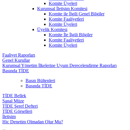
Komite Üyeleri
Kurumsal İletişim Komitesi
Komite ile İlgili Genel Bilgiler
Komite Faaliyetleri
Komite Üyeleri
Üyelik Komitesi
Komite İle İlgili Bilgiler
Komite Faaliyetleri
Komite Üyeleri
Faaliyet Raporları
Genel Kurullar
Kurumsal Yönetim İlkelerine Uyum Derecelendirme Raporları
Basında TİDE
Basın Bültenleri
Basında TİDE
TİDE Bellek
Sanal Müze
TİDE Şeref Defteri
TİDE Görselleri
İletişim
Hiç Denetim Olmadan Olur Mu?