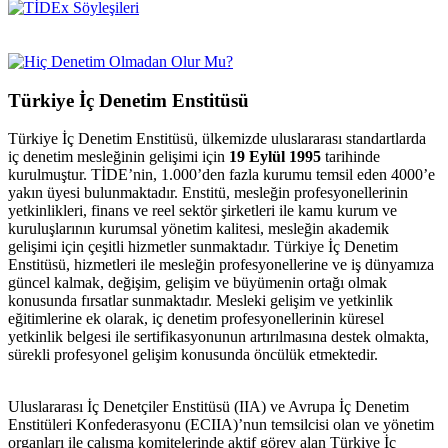
Türkiye İç Denetim Enstitüsü
Türkiye İç Denetim Enstitüsü, ülkemizde uluslararası standartlarda
iç denetim mesleğinin gelişimi için
19 Eylül 1995
tarihinde
kurulmuştur. TİDE’nin, 1.000’den fazla kurumu temsil eden 4000’e
yakın üyesi bulunmaktadır. Enstitü, mesleğin profesyonellerinin
yetkinlikleri, finans ve reel sektör şirketleri ile kamu kurum ve
kuruluşlarının kurumsal yönetim kalitesi, mesleğin akademik
gelişimi için çeşitli hizmetler sunmaktadır. Türkiye İç Denetim
Enstitüsü, hizmetleri ile mesleğin profesyonellerine ve iş dünyamıza
güncel kalmak, değişim, gelişim ve büyümenin ortağı olmak
konusunda fırsatlar sunmaktadır. Mesleki gelişim ve yetkinlik
eğitimlerine ek olarak, iç denetim profesyonellerinin küresel
yetkinlik belgesi ile sertifikasyonunun artırılmasına destek olmakta,
sürekli profesyonel gelişim konusunda öncülük etmektedir.
Uluslararası İç Denetçiler Enstitüsü (IIA) ve Avrupa İç Denetim
Enstitüleri Konfederasyonu (ECIIA)’nun temsilcisi olan ve yönetim
organları ile çalışma komitelerinde aktif görev alan Türkiye İç