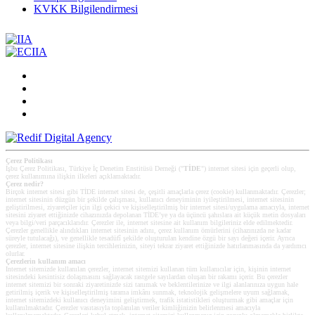
KVKK Bilgilendirmesi
Çerez Politikası
İşbu Çerez Politikası, Türkiye İç Denetim Enstitüsü Derneği ("
TİDE
") internet sitesi için geçerli olup,
çerez kullanımına ilişkin ilkeleri açıklamaktadır.
Çerez nedir?
Birçok internet sitesi gibi TİDE internet sitesi de, çeşitli amaçlarla çerez (cookie) kullanmaktadır. Çerezler;
internet sitesinin düzgün bir şekilde çalışması, kullanıcı deneyiminin iyileştirilmesi, internet sitesinin
geliştirilmesi, ziyaretçiler için ilgi çekici ve kişiselleştirilmiş bir internet sitesi/uygulama amacıyla, internet
sitesini ziyaret ettiğinizde cihazınızda depolanan TİDE’ye ya da üçüncü şahıslara ait küçük metin dosyaları
veya bilgi/veri parçacıklarıdır. Çerezler ile, internet sitesine ait kullanım bilgileriniz elde edilmektedir.
Çerezler genellikle alındıkları internet sitesinin adını, çerez kullanım ömürlerini (cihazınızda ne kadar
süreyle tutulacağı), ve genellikle tesadüfî şekilde oluşturulan kendine özgü bir sayı değeri içerir. Ayrıca
çerezler, internet sitesine ilişkin tercihlerinizin, siteyi tekrar ziyaret ettiğinizde hatırlanmasında da yardımcı
olurlar.
Çerezlerin kullanım amacı
Internet sitemizde kullanılan çerezler, internet sitemizi kullanan tüm kullanıcılar için, kişinin internet
sitesindeki kesintisiz dolaşmasını sağlayacak rastgele sayılardan oluşan bir rakamı içerir. Bu çerezler
internet sitemizi bir sonraki ziyaretinizde sizi tanımak ve beklentilerinize ve ilgi alanlarınıza uygun hale
getirilmiş içerik ve kişiselleştirilmiş tarama imkânı sunmak, teknolojik gelişmelere uyum sağlamak,
internet sitemizdeki kullanıcı deneyimini geliştirmek, trafik istatistikleri oluşturmak gibi amaçlar için
kullanılmaktadır. Çerezler vasıtasıyla toplanılan veriler kimliğinizin belirlenmesi amacıyla