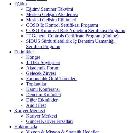
Eğitim
Eğitim/ Seminer Takvimi
Mesleki Gelişim Akademisi
Mesleki Gelişim Eğitimleri
COSO İç Kontrol Sertifikası Programı
COSO Kurumsal Risk Yönetimi Sertifikası Programı
IT General Controls Certificate Program (Online)
SİDUS Sürdürülebilirlik İç Denetim Uzmanlığı
Sertifika Programı
Etkinlikler
Kongre
TİDEx Söyleşileri
Akademik Forum
Gelecek Zirvesi
Farkındalık Ödül Törenleri
Toplantılar
Kamu Konferansı
Denetim Kulüpleri
Diğer Etkinlikler
Audit Fest
Kariyer Merkezi
Kariyer Merkezi
Güncel Kariyer Fırsatları
Hakkımızda
Vizyon & Misyon & Stratejik Hedefler