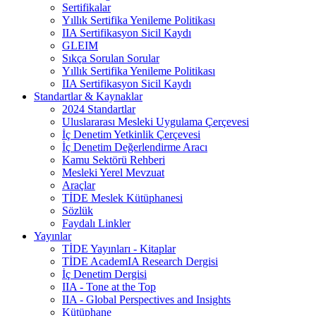
Sertifikalar
Yıllık Sertifika Yenileme Politikası
IIA Sertifikasyon Sicil Kaydı
GLEIM
Sıkça Sorulan Sorular
Yıllık Sertifika Yenileme Politikası
IIA Sertifikasyon Sicil Kaydı
Standartlar & Kaynaklar
2024 Standartlar
Uluslararası Mesleki Uygulama Çerçevesi
İç Denetim Yetkinlik Çerçevesi
İç Denetim Değerlendirme Aracı
Kamu Sektörü Rehberi
Mesleki Yerel Mevzuat
Araçlar
TİDE Meslek Kütüphanesi
Sözlük
Faydalı Linkler
Yayınlar
TİDE Yayınları - Kitaplar
TİDE AcademIA Research Dergisi
İç Denetim Dergisi
IIA - Tone at the Top
IIA - Global Perspectives and Insights
Kütüphane