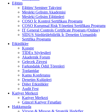
Eğitim
Eğitim/ Seminer Takvimi
Mesleki Gelişim Akademisi
Mesleki Gelişim Eğitimleri
COSO İç Kontrol Sertifikası Programı
COSO Kurumsal Risk Yönetimi Sertifikası Programı
IT General Controls Certificate Program (Online)
SİDUS Sürdürülebilirlik İç Denetim Uzmanlığı
Sertifika Programı
Etkinlikler
Kongre
TİDEx Söyleşileri
Akademik Forum
Gelecek Zirvesi
Farkındalık Ödül Törenleri
Toplantılar
Kamu Konferansı
Denetim Kulüpleri
Diğer Etkinlikler
Audit Fest
Kariyer Merkezi
Kariyer Merkezi
Güncel Kariyer Fırsatları
Hakkımızda
Vizyon & Misyon & Stratejik Hedefler