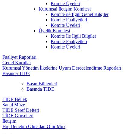
Komite Üyeleri
Kurumsal İletişim Komitesi
Komite ile İlgili Genel Bilgiler
Komite Faaliyetleri
Komite Üyeleri
Üyelik Komitesi
Komite İle İlgili Bilgiler
Komite Faaliyetleri
Komite Üyeleri
Faaliyet Raporları
Genel Kurullar
Kurumsal Yönetim İlkelerine Uyum Derecelendirme Raporları
Basında TİDE
Basın Bültenleri
Basında TİDE
TİDE Bellek
Sanal Müze
TİDE Şeref Defteri
TİDE Görselleri
İletişim
Hiç Denetim Olmadan Olur Mu?