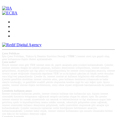
Çerez Politikası
İşbu Çerez Politikası, Türkiye İç Denetim Enstitüsü Derneği ("
TİDE
") internet sitesi için geçerli olup,
çerez kullanımına ilişkin ilkeleri açıklamaktadır.
Çerez nedir?
Birçok internet sitesi gibi TİDE internet sitesi de, çeşitli amaçlarla çerez (cookie) kullanmaktadır. Çerezler;
internet sitesinin düzgün bir şekilde çalışması, kullanıcı deneyiminin iyileştirilmesi, internet sitesinin
geliştirilmesi, ziyaretçiler için ilgi çekici ve kişiselleştirilmiş bir internet sitesi/uygulama amacıyla, internet
sitesini ziyaret ettiğinizde cihazınızda depolanan TİDE’ye ya da üçüncü şahıslara ait küçük metin dosyaları
veya bilgi/veri parçacıklarıdır. Çerezler ile, internet sitesine ait kullanım bilgileriniz elde edilmektedir.
Çerezler genellikle alındıkları internet sitesinin adını, çerez kullanım ömürlerini (cihazınızda ne kadar
süreyle tutulacağı), ve genellikle tesadüfî şekilde oluşturulan kendine özgü bir sayı değeri içerir. Ayrıca
çerezler, internet sitesine ilişkin tercihlerinizin, siteyi tekrar ziyaret ettiğinizde hatırlanmasında da yardımcı
olurlar.
Çerezlerin kullanım amacı
Internet sitemizde kullanılan çerezler, internet sitemizi kullanan tüm kullanıcılar için, kişinin internet
sitesindeki kesintisiz dolaşmasını sağlayacak rastgele sayılardan oluşan bir rakamı içerir. Bu çerezler
internet sitemizi bir sonraki ziyaretinizde sizi tanımak ve beklentilerinize ve ilgi alanlarınıza uygun hale
getirilmiş içerik ve kişiselleştirilmiş tarama imkânı sunmak, teknolojik gelişmelere uyum sağlamak,
internet sitemizdeki kullanıcı deneyimini geliştirmek, trafik istatistikleri oluşturmak gibi amaçlar için
kullanılmaktadır. Çerezler vasıtasıyla toplanılan veriler kimliğinizin belirlenmesi amacıyla
kullanılmamaktadır. Çerezleri kabul etmek, internet sitemizi kullanmanız için zorunlu olmamakla birlikte
size daha iyi bir kullanıcı deneyimi sağlar.
Çerezlerin kontrolü