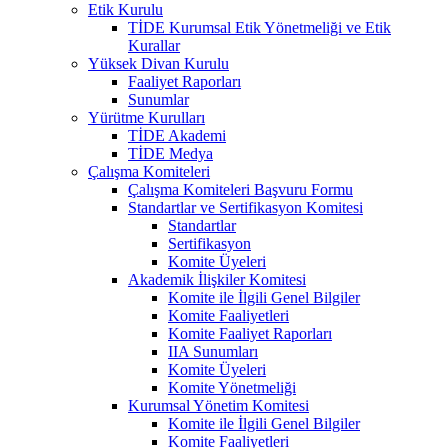
Etik Kurulu
TİDE Kurumsal Etik Yönetmeliği ve Etik
Kurallar
Yüksek Divan Kurulu
Faaliyet Raporları
Sunumlar
Yürütme Kurulları
TİDE Akademi
TİDE Medya
Çalışma Komiteleri
Çalışma Komiteleri Başvuru Formu
Standartlar ve Sertifikasyon Komitesi
Standartlar
Sertifikasyon
Komite Üyeleri
Akademik İlişkiler Komitesi
Komite ile İlgili Genel Bilgiler
Komite Faaliyetleri
Komite Faaliyet Raporları
IIA Sunumları
Komite Üyeleri
Komite Yönetmeliği
Kurumsal Yönetim Komitesi
Komite ile İlgili Genel Bilgiler
Komite Faaliyetleri