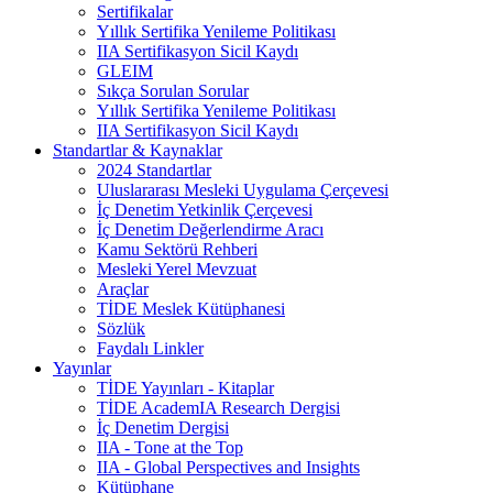
Sertifikalar
Yıllık Sertifika Yenileme Politikası
IIA Sertifikasyon Sicil Kaydı
GLEIM
Sıkça Sorulan Sorular
Yıllık Sertifika Yenileme Politikası
IIA Sertifikasyon Sicil Kaydı
Standartlar & Kaynaklar
2024 Standartlar
Uluslararası Mesleki Uygulama Çerçevesi
İç Denetim Yetkinlik Çerçevesi
İç Denetim Değerlendirme Aracı
Kamu Sektörü Rehberi
Mesleki Yerel Mevzuat
Araçlar
TİDE Meslek Kütüphanesi
Sözlük
Faydalı Linkler
Yayınlar
TİDE Yayınları - Kitaplar
TİDE AcademIA Research Dergisi
İç Denetim Dergisi
IIA - Tone at the Top
IIA - Global Perspectives and Insights
Kütüphane