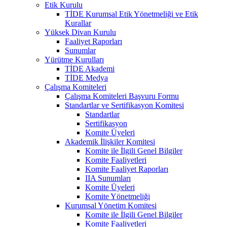
Etik Kurulu
TİDE Kurumsal Etik Yönetmeliği ve Etik
Kurallar
Yüksek Divan Kurulu
Faaliyet Raporları
Sunumlar
Yürütme Kurulları
TİDE Akademi
TİDE Medya
Çalışma Komiteleri
Çalışma Komiteleri Başvuru Formu
Standartlar ve Sertifikasyon Komitesi
Standartlar
Sertifikasyon
Komite Üyeleri
Akademik İlişkiler Komitesi
Komite ile İlgili Genel Bilgiler
Komite Faaliyetleri
Komite Faaliyet Raporları
IIA Sunumları
Komite Üyeleri
Komite Yönetmeliği
Kurumsal Yönetim Komitesi
Komite ile İlgili Genel Bilgiler
Komite Faaliyetleri