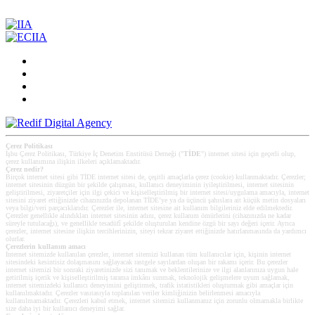
Çerez Politikası
İşbu Çerez Politikası, Türkiye İç Denetim Enstitüsü Derneği ("
TİDE
") internet sitesi için geçerli olup,
çerez kullanımına ilişkin ilkeleri açıklamaktadır.
Çerez nedir?
Birçok internet sitesi gibi TİDE internet sitesi de, çeşitli amaçlarla çerez (cookie) kullanmaktadır. Çerezler;
internet sitesinin düzgün bir şekilde çalışması, kullanıcı deneyiminin iyileştirilmesi, internet sitesinin
geliştirilmesi, ziyaretçiler için ilgi çekici ve kişiselleştirilmiş bir internet sitesi/uygulama amacıyla, internet
sitesini ziyaret ettiğinizde cihazınızda depolanan TİDE’ye ya da üçüncü şahıslara ait küçük metin dosyaları
veya bilgi/veri parçacıklarıdır. Çerezler ile, internet sitesine ait kullanım bilgileriniz elde edilmektedir.
Çerezler genellikle alındıkları internet sitesinin adını, çerez kullanım ömürlerini (cihazınızda ne kadar
süreyle tutulacağı), ve genellikle tesadüfî şekilde oluşturulan kendine özgü bir sayı değeri içerir. Ayrıca
çerezler, internet sitesine ilişkin tercihlerinizin, siteyi tekrar ziyaret ettiğinizde hatırlanmasında da yardımcı
olurlar.
Çerezlerin kullanım amacı
Internet sitemizde kullanılan çerezler, internet sitemizi kullanan tüm kullanıcılar için, kişinin internet
sitesindeki kesintisiz dolaşmasını sağlayacak rastgele sayılardan oluşan bir rakamı içerir. Bu çerezler
internet sitemizi bir sonraki ziyaretinizde sizi tanımak ve beklentilerinize ve ilgi alanlarınıza uygun hale
getirilmiş içerik ve kişiselleştirilmiş tarama imkânı sunmak, teknolojik gelişmelere uyum sağlamak,
internet sitemizdeki kullanıcı deneyimini geliştirmek, trafik istatistikleri oluşturmak gibi amaçlar için
kullanılmaktadır. Çerezler vasıtasıyla toplanılan veriler kimliğinizin belirlenmesi amacıyla
kullanılmamaktadır. Çerezleri kabul etmek, internet sitemizi kullanmanız için zorunlu olmamakla birlikte
size daha iyi bir kullanıcı deneyimi sağlar.