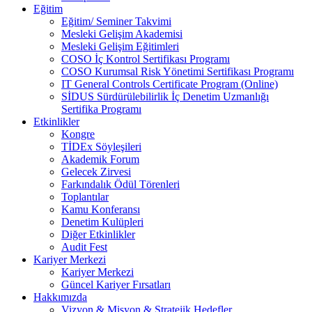
Eğitim
Eğitim/ Seminer Takvimi
Mesleki Gelişim Akademisi
Mesleki Gelişim Eğitimleri
COSO İç Kontrol Sertifikası Programı
COSO Kurumsal Risk Yönetimi Sertifikası Programı
IT General Controls Certificate Program (Online)
SİDUS Sürdürülebilirlik İç Denetim Uzmanlığı
Sertifika Programı
Etkinlikler
Kongre
TİDEx Söyleşileri
Akademik Forum
Gelecek Zirvesi
Farkındalık Ödül Törenleri
Toplantılar
Kamu Konferansı
Denetim Kulüpleri
Diğer Etkinlikler
Audit Fest
Kariyer Merkezi
Kariyer Merkezi
Güncel Kariyer Fırsatları
Hakkımızda
Vizyon & Misyon & Stratejik Hedefler