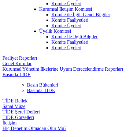
Komite Üyeleri
Kurumsal İletişim Komitesi
Komite ile İlgili Genel Bilgiler
Komite Faaliyetleri
Komite Üyeleri
Üyelik Komitesi
Komite İle İlgili Bilgiler
Komite Faaliyetleri
Komite Üyeleri
Faaliyet Raporları
Genel Kurullar
Kurumsal Yönetim İlkelerine Uyum Derecelendirme Raporları
Basında TİDE
Basın Bültenleri
Basında TİDE
TİDE Bellek
Sanal Müze
TİDE Şeref Defteri
TİDE Görselleri
İletişim
Hiç Denetim Olmadan Olur Mu?