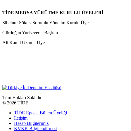
TİDE MEDYA YÜRÜTME KURULU ÜYELERİ
Sibelnur Söker- Sorumlu Yönetim Kurulu Üyesi
Gürdoğan Yurtsever – Başkan
Ali Kamil Uzun – Üye
Tüm Hakları Saklıdır
©
2026 TİDE
TİDE Eposta Bülten Üyeliği
İletişim
Hesap Bilgilerimiz
KVKK Bilgilendirmesi