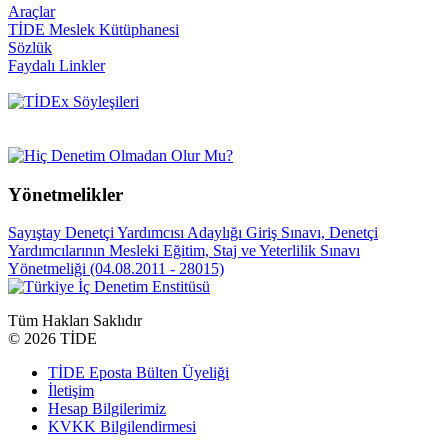
Araçlar
TİDE Meslek Kütüphanesi
Sözlük
Faydalı Linkler
Yönetmelikler
Sayıştay Denetçi Yardımcısı Adaylığı Giriş Sınavı, Denetçi
Yardımcılarının Mesleki Eğitim, Staj ve Yeterlilik Sınavı
Yönetmeliği (04.08.2011 - 28015)
Tüm Hakları Saklıdır
©
2026 TİDE
TİDE Eposta Bülten Üyeliği
İletişim
Hesap Bilgilerimiz
KVKK Bilgilendirmesi