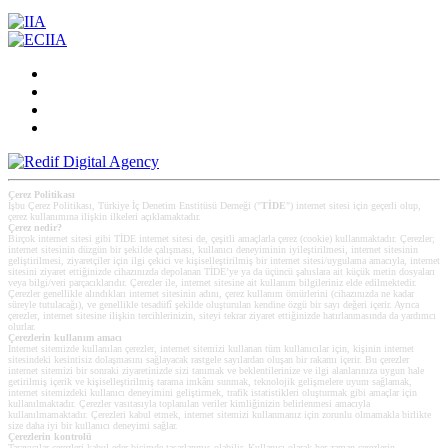
Çerez Politikası
İşbu Çerez Politikası, Türkiye İç Denetim Enstitüsü Derneği ("
TİDE
") internet sitesi için geçerli olup,
çerez kullanımına ilişkin ilkeleri açıklamaktadır.
Çerez nedir?
Birçok internet sitesi gibi TİDE internet sitesi de, çeşitli amaçlarla çerez (cookie) kullanmaktadır. Çerezler;
internet sitesinin düzgün bir şekilde çalışması, kullanıcı deneyiminin iyileştirilmesi, internet sitesinin
geliştirilmesi, ziyaretçiler için ilgi çekici ve kişiselleştirilmiş bir internet sitesi/uygulama amacıyla, internet
sitesini ziyaret ettiğinizde cihazınızda depolanan TİDE’ye ya da üçüncü şahıslara ait küçük metin dosyaları
veya bilgi/veri parçacıklarıdır. Çerezler ile, internet sitesine ait kullanım bilgileriniz elde edilmektedir.
Çerezler genellikle alındıkları internet sitesinin adını, çerez kullanım ömürlerini (cihazınızda ne kadar
süreyle tutulacağı), ve genellikle tesadüfî şekilde oluşturulan kendine özgü bir sayı değeri içerir. Ayrıca
çerezler, internet sitesine ilişkin tercihlerinizin, siteyi tekrar ziyaret ettiğinizde hatırlanmasında da yardımcı
olurlar.
Çerezlerin kullanım amacı
Internet sitemizde kullanılan çerezler, internet sitemizi kullanan tüm kullanıcılar için, kişinin internet
sitesindeki kesintisiz dolaşmasını sağlayacak rastgele sayılardan oluşan bir rakamı içerir. Bu çerezler
internet sitemizi bir sonraki ziyaretinizde sizi tanımak ve beklentilerinize ve ilgi alanlarınıza uygun hale
getirilmiş içerik ve kişiselleştirilmiş tarama imkânı sunmak, teknolojik gelişmelere uyum sağlamak,
internet sitemizdeki kullanıcı deneyimini geliştirmek, trafik istatistikleri oluşturmak gibi amaçlar için
kullanılmaktadır. Çerezler vasıtasıyla toplanılan veriler kimliğinizin belirlenmesi amacıyla
kullanılmamaktadır. Çerezleri kabul etmek, internet sitemizi kullanmanız için zorunlu olmamakla birlikte
size daha iyi bir kullanıcı deneyimi sağlar.
Çerezlerin kontrolü
Tarayıcılar çerezleri kabul eder biçimde tasarlanmış olabilir. Kullanıcı olarak her zaman çerezlerin