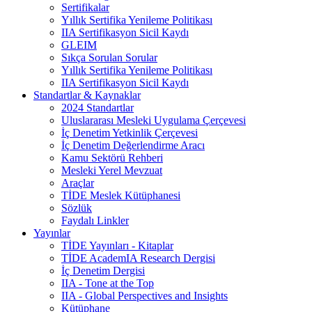
Sertifikalar
Yıllık Sertifika Yenileme Politikası
IIA Sertifikasyon Sicil Kaydı
GLEIM
Sıkça Sorulan Sorular
Yıllık Sertifika Yenileme Politikası
IIA Sertifikasyon Sicil Kaydı
Standartlar & Kaynaklar
2024 Standartlar
Uluslararası Mesleki Uygulama Çerçevesi
İç Denetim Yetkinlik Çerçevesi
İç Denetim Değerlendirme Aracı
Kamu Sektörü Rehberi
Mesleki Yerel Mevzuat
Araçlar
TİDE Meslek Kütüphanesi
Sözlük
Faydalı Linkler
Yayınlar
TİDE Yayınları - Kitaplar
TİDE AcademIA Research Dergisi
İç Denetim Dergisi
IIA - Tone at the Top
IIA - Global Perspectives and Insights
Kütüphane