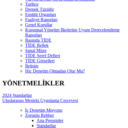
Tarihçe
Dernek Tüzüğü
Enstitü Organları
Faaliyet Raporları
Genel Kurullar
Kurumsal Yönetim İlkelerine Uyum Derecelendirme
Raporları
Basında TİDE
TİDE Bellek
Sanal Müze
TİDE Şeref Defteri
TİDE Görselleri
İletişim
Hiç Denetim Olmadan Olur Mu?
YÖNETMELİKLER
2024 Standartlar
Uluslararası Mesleki Uygulama Çerçevesi
İç Denetim Misyonu
Zorunlu Rehber
Ana Prensipler
Standartlar