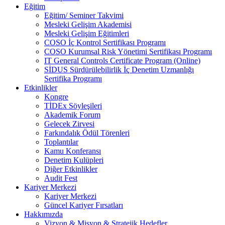
Eğitim
Eğitim/ Seminer Takvimi
Mesleki Gelişim Akademisi
Mesleki Gelişim Eğitimleri
COSO İç Kontrol Sertifikası Programı
COSO Kurumsal Risk Yönetimi Sertifikası Programı
IT General Controls Certificate Program (Online)
SİDUS Sürdürülebilirlik İç Denetim Uzmanlığı
Sertifika Programı
Etkinlikler
Kongre
TİDEx Söyleşileri
Akademik Forum
Gelecek Zirvesi
Farkındalık Ödül Törenleri
Toplantılar
Kamu Konferansı
Denetim Kulüpleri
Diğer Etkinlikler
Audit Fest
Kariyer Merkezi
Kariyer Merkezi
Güncel Kariyer Fırsatları
Hakkımızda
Vizyon & Misyon & Stratejik Hedefler