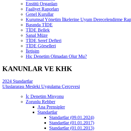
Enstitü Organları
Faaliyet Raporları
Genel Kurullar
Kurumsal Yönetim İlkelerine Uyum Derecelendirme Rapo
Basında TİDE
TİDE Bellek
Sanal Müze
TİDE Şeref Defteri
TİDE Görselleri
İletişim
Hiç Denetim Olmadan Olur Mu?
KANUNLAR VE KHK
2024 Standartlar
Uluslararası Mesleki Uygulama Çerçevesi
İç Denetim Misyonu
Zorunlu Rehber
Ana Prensipler
Standartlar
Standartlar (09.01.2024)
Standartlar (01.01.2017)
Standartlar (01.01.2013)