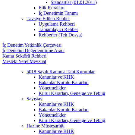
Standartlar (01.01.2011)
Etik Kuralları
İç Denetimin Tanımı
Tavsiye Edilen Rehber
Uygulama Rehberi
Tamamlayıcı Rehber
Rehberler (Tek Dosya)
İç Denetim Yetkinlik Çerçevesi
İç Denetim Değerlendirme Aracı
Kamu Sektörü Rehberi
Mesleki Yerel Mevzuat
5018 Sayılı Kanun'a Tabi Kurumlar
Kanunlar ve KHK
Bakanlar Kurulu Kararları
Yönetmelikler
Kurul Kararları, Genelge ve Tebliğ
Sayıştay
Kanunlar ve KHK
Bakanlar Kurulu Kararları
Yönetmelikler
Kurul Kararları, Genelge ve Tebliğ
Hazine Müsteşarlığı
Kanunlar ve KHK