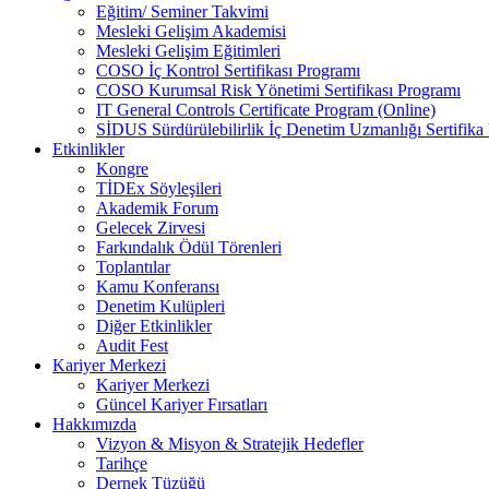
Eğitim/ Seminer Takvimi
Mesleki Gelişim Akademisi
Mesleki Gelişim Eğitimleri
COSO İç Kontrol Sertifikası Programı
COSO Kurumsal Risk Yönetimi Sertifikası Programı
IT General Controls Certificate Program (Online)
SİDUS Sürdürülebilirlik İç Denetim Uzmanlığı Sertifika
Etkinlikler
Kongre
TİDEx Söyleşileri
Akademik Forum
Gelecek Zirvesi
Farkındalık Ödül Törenleri
Toplantılar
Kamu Konferansı
Denetim Kulüpleri
Diğer Etkinlikler
Audit Fest
Kariyer Merkezi
Kariyer Merkezi
Güncel Kariyer Fırsatları
Hakkımızda
Vizyon & Misyon & Stratejik Hedefler
Tarihçe
Dernek Tüzüğü