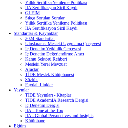
Yıllık Sertifika Yenileme Politikası
IIA Sertifikasyon Sicil Kaydı
GLEIM
Sıkça Sorulan Sorular
Yıllık Sertifika Yenileme Politikası
IIA Sertifikasyon Sicil Kaydı
Standartlar & Kaynaklar
2024 Standartlar
Uluslararası Mesleki Uygulama Çerçevesi
İç Denetim Yetkinlik Çerçevesi
İç Denetim Değerlendirme Aracı
Kamu Sektörü Rehberi
Mesleki Yerel Mevzuat
Araçlar
TİDE Meslek Kütüphanesi
Sözlük
Faydalı Linkler
Yayınlar
TİDE Yayınları - Kitaplar
TİDE AcademIA Research Dergisi
İç Denetim Dergisi
IIA - Tone at the Top
IIA - Global Perspectives and Insights
Kütüphane
Eğitim