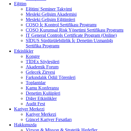
Eğitim
Eğitim/ Seminer Takvimi
Mesleki Gelişim Akademisi
Mesleki Gelişim Eğitimleri
COSO İç Kontrol Sertifikası Programı
COSO Kurumsal Risk Yönetimi Sertifikası Programı
IT General Controls Certificate Program (Online)
SİDUS Sürdürülebilirlik İç Denetim Uzmanlığı
Sertifika Programı
Etkinlikler
Kongre
TİDEx Söyleşileri
Akademik Forum
Gelecek Zirvesi
Farkındalık Ödül Törenleri
Toplantılar
Kamu Konferansı
Denetim Kulüpleri
Diğer Etkinlikler
Audit Fest
Kariyer Merkezi
Kariyer Merkezi
Güncel Kariyer Fırsatları
Hakkımızda
Vizyon & Misyon & Stratejik Hedefler