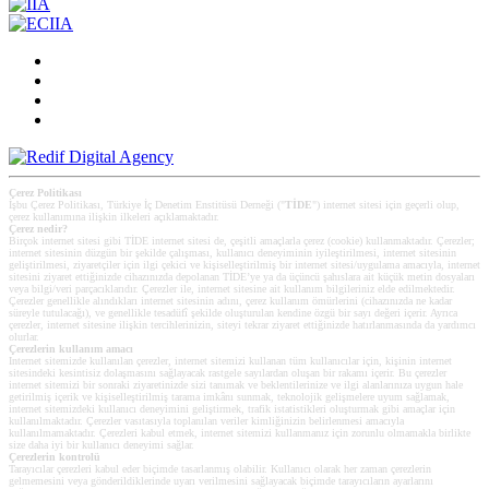
Çerez Politikası
İşbu Çerez Politikası, Türkiye İç Denetim Enstitüsü Derneği ("
TİDE
") internet sitesi için geçerli olup,
çerez kullanımına ilişkin ilkeleri açıklamaktadır.
Çerez nedir?
Birçok internet sitesi gibi TİDE internet sitesi de, çeşitli amaçlarla çerez (cookie) kullanmaktadır. Çerezler;
internet sitesinin düzgün bir şekilde çalışması, kullanıcı deneyiminin iyileştirilmesi, internet sitesinin
geliştirilmesi, ziyaretçiler için ilgi çekici ve kişiselleştirilmiş bir internet sitesi/uygulama amacıyla, internet
sitesini ziyaret ettiğinizde cihazınızda depolanan TİDE’ye ya da üçüncü şahıslara ait küçük metin dosyaları
veya bilgi/veri parçacıklarıdır. Çerezler ile, internet sitesine ait kullanım bilgileriniz elde edilmektedir.
Çerezler genellikle alındıkları internet sitesinin adını, çerez kullanım ömürlerini (cihazınızda ne kadar
süreyle tutulacağı), ve genellikle tesadüfî şekilde oluşturulan kendine özgü bir sayı değeri içerir. Ayrıca
çerezler, internet sitesine ilişkin tercihlerinizin, siteyi tekrar ziyaret ettiğinizde hatırlanmasında da yardımcı
olurlar.
Çerezlerin kullanım amacı
Internet sitemizde kullanılan çerezler, internet sitemizi kullanan tüm kullanıcılar için, kişinin internet
sitesindeki kesintisiz dolaşmasını sağlayacak rastgele sayılardan oluşan bir rakamı içerir. Bu çerezler
internet sitemizi bir sonraki ziyaretinizde sizi tanımak ve beklentilerinize ve ilgi alanlarınıza uygun hale
getirilmiş içerik ve kişiselleştirilmiş tarama imkânı sunmak, teknolojik gelişmelere uyum sağlamak,
internet sitemizdeki kullanıcı deneyimini geliştirmek, trafik istatistikleri oluşturmak gibi amaçlar için
kullanılmaktadır. Çerezler vasıtasıyla toplanılan veriler kimliğinizin belirlenmesi amacıyla
kullanılmamaktadır. Çerezleri kabul etmek, internet sitemizi kullanmanız için zorunlu olmamakla birlikte
size daha iyi bir kullanıcı deneyimi sağlar.
Çerezlerin kontrolü
Tarayıcılar çerezleri kabul eder biçimde tasarlanmış olabilir. Kullanıcı olarak her zaman çerezlerin
gelmemesini veya gönderildiklerinde uyarı verilmesini sağlayacak biçimde tarayıcıların ayarlarını