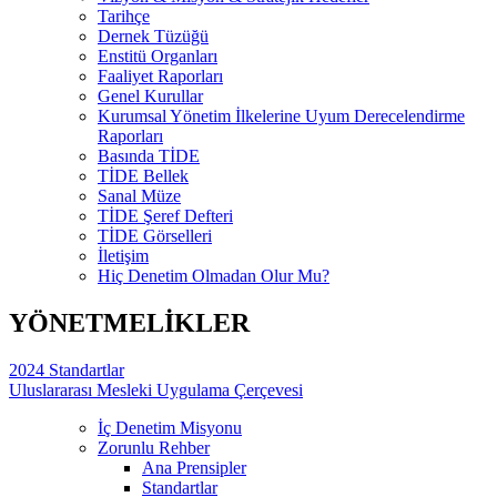
Tarihçe
Dernek Tüzüğü
Enstitü Organları
Faaliyet Raporları
Genel Kurullar
Kurumsal Yönetim İlkelerine Uyum Derecelendirme
Raporları
Basında TİDE
TİDE Bellek
Sanal Müze
TİDE Şeref Defteri
TİDE Görselleri
İletişim
Hiç Denetim Olmadan Olur Mu?
YÖNETMELİKLER
2024 Standartlar
Uluslararası Mesleki Uygulama Çerçevesi
İç Denetim Misyonu
Zorunlu Rehber
Ana Prensipler
Standartlar