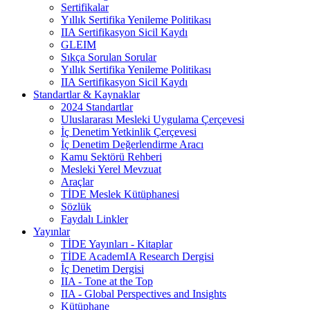
Sertifikalar
Yıllık Sertifika Yenileme Politikası
IIA Sertifikasyon Sicil Kaydı
GLEIM
Sıkça Sorulan Sorular
Yıllık Sertifika Yenileme Politikası
IIA Sertifikasyon Sicil Kaydı
Standartlar & Kaynaklar
2024 Standartlar
Uluslararası Mesleki Uygulama Çerçevesi
İç Denetim Yetkinlik Çerçevesi
İç Denetim Değerlendirme Aracı
Kamu Sektörü Rehberi
Mesleki Yerel Mevzuat
Araçlar
TİDE Meslek Kütüphanesi
Sözlük
Faydalı Linkler
Yayınlar
TİDE Yayınları - Kitaplar
TİDE AcademIA Research Dergisi
İç Denetim Dergisi
IIA - Tone at the Top
IIA - Global Perspectives and Insights
Kütüphane